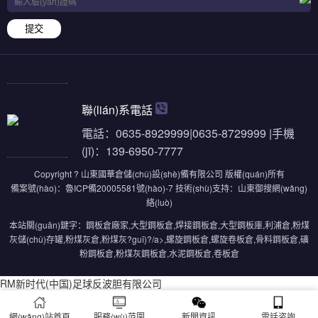
提交
聯(lián)系電話
電話：0635-8929999|0635-8729999 |手機
(jī)：139-6950-7777
Copyright ? 山東國華倉儲(chǔ)設(shè)備有限公司 版權(quán)所有
備案號(hào)：
魯ICP備20005581號(hào)-7
技術(shù)支持：
山東御搜網(wǎng)
絡(luò)
本站關(guān)鍵字：
鋼板倉廠家
,
大型鋼板倉
,
焊接鋼板倉
,
大型鋼板庫
,
利浦倉
,
粉煤
灰儲(chǔ)存罐
,
粉煤灰倉
,
粉煤灰?guī)?/a>,
螺旋鋼板倉
,
螺旋卷板倉
,
骨料鋼板倉
,
礦
粉鋼板倉
,
粉煤灰鋼板倉
,
水泥鋼板倉
,
卷板倉
RM新时代(中国)足球反波胆有限公司
網(wǎng)站首頁
服務(wù)范圍
新聞資訊
電話咨詢