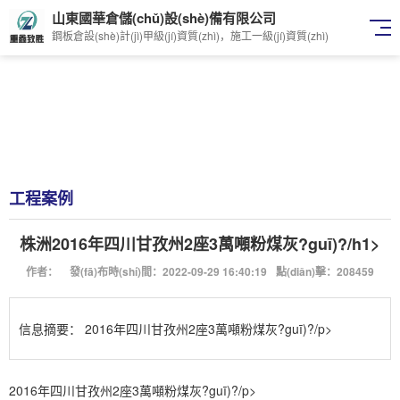
山東國華倉儲(chǔ)設(shè)備有限公司
鋼板倉設(shè)計(jì)甲級(jí)資質(zhì)，施工一級(jí)資質(zhì)
工程案例
株洲2016年四川甘孜州2座3萬噸粉煤灰?guī)?/h1>
作者：
發(fā)布時(shí)間：2022-09-29 16:40:19
點(diǎn)擊：208459
信息摘要：
2016年四川甘孜州2座3萬噸粉煤灰?guī)?/p>
2016年四川甘孜州2座3萬噸粉煤灰?guī)?/p>