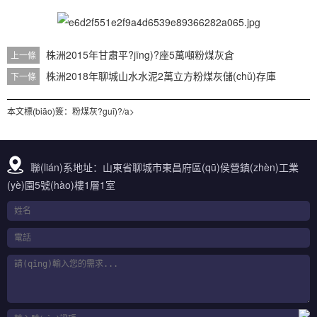
株洲2015年甘肅平?jīng)?座5萬噸粉煤灰倉
上一條
株洲2018年聊城山水水泥2萬立方粉煤灰儲(chǔ)存庫
下一條
本文標(biāo)簽：
粉煤灰?guī)?/a>
聯(lián)系地址：山東省聊城市東昌府區(qū)侯營鎮(zhèn)工業
(yè)園5號(hào)樓1層1室