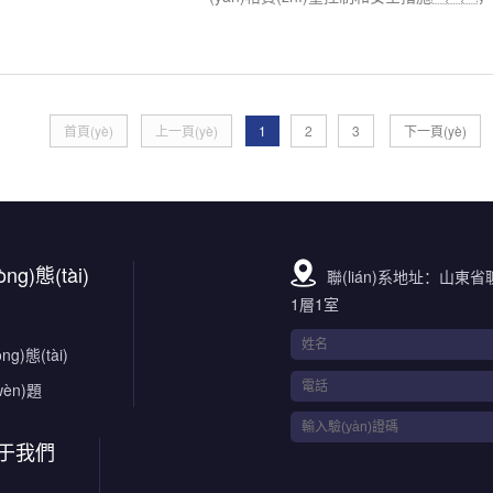
首頁(yè)
上一頁(yè)
1
2
3
下一頁(yè)
)態(tài)
聯(lián)系地址：山東省聊
1層1室
g)態(tài)
wèn)題
)于我們