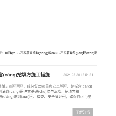
置：
首頁(yè)
>>
石家莊資訊動(dòng)態(tài)
>>
石家莊常見(jiàn)問(wèn)題
倉(cāng)挖填方施工措施
2024-08-20 18:54:34
需遵循步驟，確保質(zhì)量與安全。鋼板倉(cāng)
(cāng)需注意基礎(chǔ)均勻沉降、挖填方精
áng)培訓(xùn)、檢查、安全管理，確保質(zhì)量
了解詳情