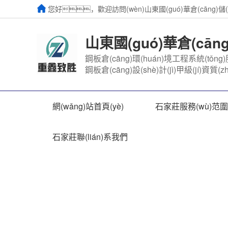
您好，歡迎訪問(wèn)山東國(guó)華倉(cāng)儲(
山東國(guó)華倉(cān
鋼板倉(cāng)環(huán)境工程系統(tǒng)服
鋼板倉(cāng)設(shè)計(jì)甲級(jí)資質(
網(wǎng)站首頁(yè)
石家莊服務(wù)范圍
石家莊聯(lián)系我們