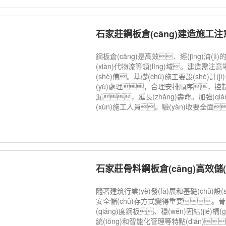
石家莊鋼板倉(cāng)建造施工注意事
鋼板倉(cāng)是高效、經(jīng)濟(jì)
(xiàn)代物流等領(lǐng)域。建造需注意
(shè)備。基礎(chǔ)施工要設(shè)計
(yù)處理，合理安排順序，控制
漏，延長(zhǎng)壽命。加強(qiá
(xùn)施工人員。驗(yàn)收要全面
石家莊骨料鋼板倉(cāng)高效儲
隨著建筑行業(yè)發(fā)展和基礎(chǔ)設
安全儲(chǔ)存方式變得重要。骨料鋼板
(qiáng)度鋼板、穩(wěn)固結(ji
統(tǒng)和智能化管理等特點(diǎn)