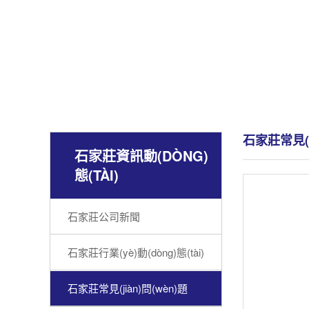
石家莊常見(ji
石家莊資訊動(DÒNG)
態(TÀI)
石家莊公司新聞
石家莊行業(yè)動(dòng)態(tài)
石家莊常見(jiàn)問(wèn)題