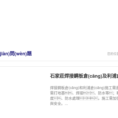
àn)問(wèn)題
您的位
石家莊焊接鋼板倉(cāng)及利浦
焊接鋼板倉(cāng)和利浦倉(cāng)施工
需打地基、焊接、防水等；利浦倉
度、防水處理。施工需加強(qi
與安全。...