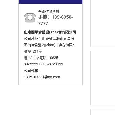
全國咨詢熱線
手機：139-6950-
7777
山東國華倉儲設(shè)備有限公司
公司地址：山東省聊城市東昌府
區(qū)侯營鎮(zhèn)工業(yè)園5
號樓1層1室
聯(lián)系電話：0635-
8929999|0635-8729999
公司郵箱：
1395103331@qq.com