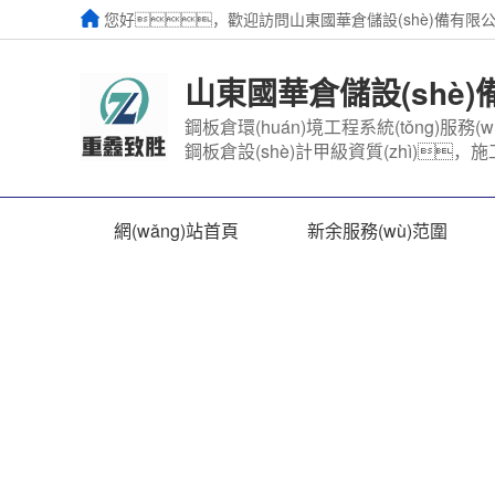
您好，歡迎訪問山東國華倉儲設(shè)備有限公
山東國華倉儲設(shè
鋼板倉環(huán)境工程系統(tǒng)服務(w
鋼板倉設(shè)計甲級資質(zhì)，施工
網(wǎng)站首頁
新余服務(wù)范圍