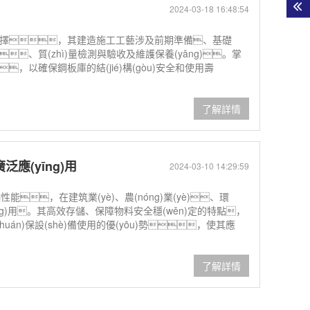
2024-03-18 16:48:54
的理想選擇，其建造施工工藝涉及前期準備、基礎
、質(zhì)量檢測與驗收及維護保養(yǎng)。掌
，以確保鋼板庫的結(jié)構(gòu)安全和使用壽
了解詳情
應(yīng)用
2024-03-10 14:29:59
)越性能，在建筑業(yè)、農(nóng)業(yè)、環
應(yīng)用。其高效存儲、保障物料安全穩(wěn)定的特點，
n)保設(shè)備使用的優(yōu)勢，使其應
了解詳情