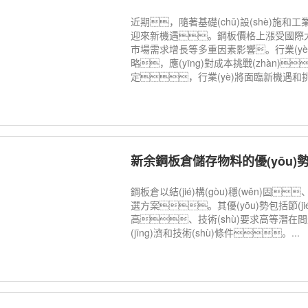
近期，隨著基礎(chǔ)設(shè)施和工業(
迎來新機遇。鋼板價格上漲受國際大宗商品
市場需求增長等多重因素影響。行業(yè)需關
略，應(yīng)對成本挑戰(zhàn)
定，行業(yè)將面臨新機遇和挑戰(
新余鋼板倉儲存物料的優(yōu)
鋼板倉以結(jié)構(gòu)穩(wěn)
選方案。其優(yōu)勢包括節
高、技術(shù)要求高等潛在
(jīng)濟和技術(shù)條件。...