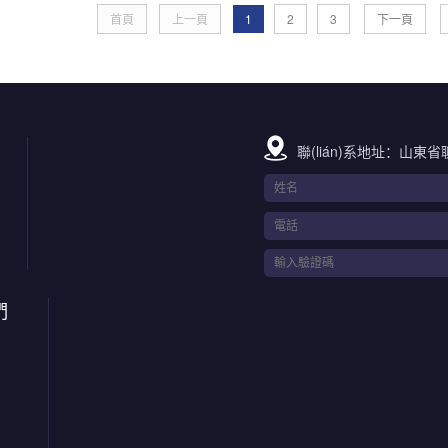
首頁
上一頁
1
2
3
下一頁
聯(lián)系地址：山東省
們