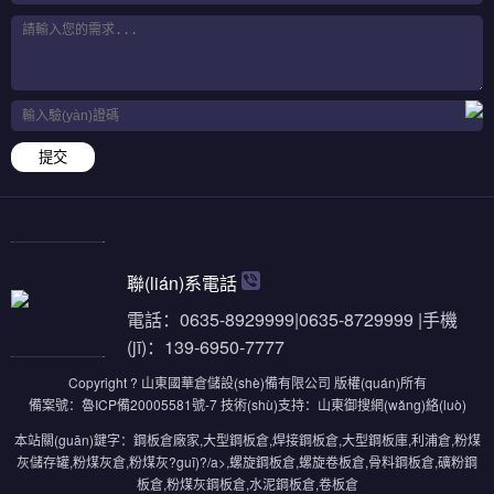
提交
聯(lián)系電話
電話：0635-8929999|0635-8729999 |手機
(jī)：139-6950-7777
Copyright ? 山東國華倉儲設(shè)備有限公司 版權(quán)所有
備案號：
魯ICP備20005581號-7
技術(shù)支持：
山東御搜網(wǎng)絡(luò)
本站關(guān)鍵字：
鋼板倉廠家
,
大型鋼板倉
,
焊接鋼板倉
,
大型鋼板庫
,
利浦倉
,
粉煤
灰儲存罐
,
粉煤灰倉
,
粉煤灰?guī)?/a>,
螺旋鋼板倉
,
螺旋卷板倉
,
骨料鋼板倉
,
礦粉鋼
板倉
,
粉煤灰鋼板倉
,
水泥鋼板倉
,
卷板倉