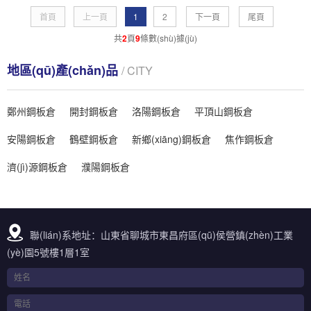
首頁
上一頁
1
2
下一頁
尾頁
共
2
頁
9
條數(shù)據(jù)
地區(qū)產(chǎn)品
/ CITY
鄭州鋼板倉
開封鋼板倉
洛陽鋼板倉
平頂山鋼板倉
安陽鋼板倉
鶴壁鋼板倉
新鄉(xiāng)鋼板倉
焦作鋼板倉
濟(jì)源鋼板倉
濮陽鋼板倉
聯(lián)系地址：山東省聊城市東昌府區(qū)侯營鎮(zhèn)工業
(yè)園5號樓1層1室