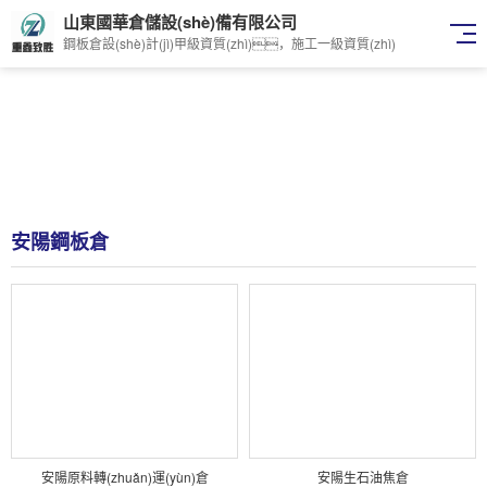
山東國華倉儲設(shè)備有限公司
鋼板倉設(shè)計(jì)甲級資質(zhì)，施工一級資質(zhì)
安陽鋼板倉
安陽原料轉(zhuǎn)運(yùn)倉
安陽生石油焦倉