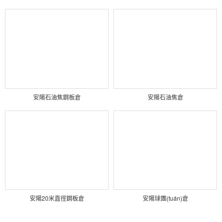
安陽石油焦鋼板倉
安陽石油焦倉
安陽20米直徑鋼板倉
安陽球團(tuán)倉