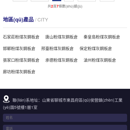
共
2
頁
7
條數(shù)據(jù)
地區(qū)產品
/ CITY
石家莊粉煤灰鋼板倉
唐山粉煤灰鋼板倉
秦皇島粉煤灰鋼板倉
邯鄲粉煤灰鋼板倉
邢臺粉煤灰鋼板倉
保定粉煤灰鋼板倉
張家口粉煤灰鋼板倉
承德粉煤灰鋼板倉
滄州粉煤灰鋼板倉
廊坊粉煤灰鋼板倉
聯(lián)系地址：山東省聊城市東昌府區(qū)侯營鎮(zhèn)工業
(yè)園5號樓1層1室