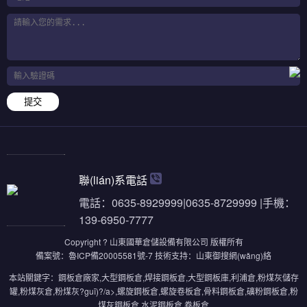
提交
聯(lián)系電話
電話：0635-8929999|0635-8729999 |手機：
139-6950-7777
Copyright ? 山東國華倉儲設備有限公司 版權所有
備案號：
魯ICP備20005581號-7
技術支持：
山東御搜網(wǎng)絡
本站關鍵字：
鋼板倉廠家
,
大型鋼板倉
,
焊接鋼板倉
,
大型鋼板庫
,
利浦倉
,
粉煤灰儲存
罐
,
粉煤灰倉
,
粉煤灰?guī)?/a>,
螺旋鋼板倉
,
螺旋卷板倉
,
骨料鋼板倉
,
礦粉鋼板倉
,
粉
煤灰鋼板倉
,
水泥鋼板倉
,
卷板倉