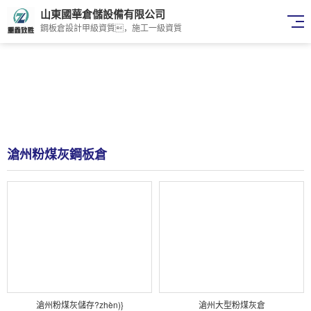
山東國華倉儲設備有限公司
鋼板倉設計甲級資質，施工一級資質
滄州粉煤灰鋼板倉
滄州粉煤灰儲存?zhèn)}
滄州大型粉煤灰倉