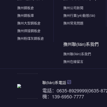
撫州鋼板倉
撫州公司新聞
撫州鋼板庫
撫州行業(yè)動態(tài)
撫州大型鋼板倉
撫州常見問題
撫州焊接鋼板倉
撫州粉煤灰鋼板倉
撫州聯(lián)系我們
撫州聯(lián)系我們
撫州在線留言
聯(lián)系電話
電話：0635-8929999|0635-87
機：139-6950-7777