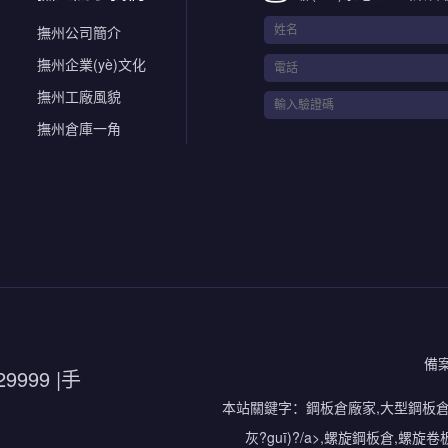
撫州公司簡介
撫州企業(yè)文化
撫州工廠風貌
撫州倉庫一角
備
29999 |手
本站關鍵字：
鋼板倉廠家
,
大型鋼板
灰?guī)?/a>,
螺旋鋼板倉
,
螺旋卷