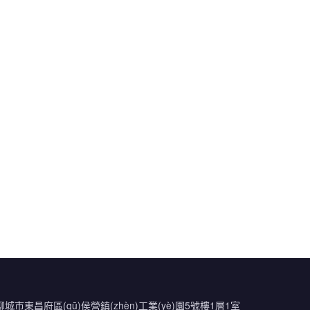
聊城市東昌府區(qū)侯營鎮(zhèn)工業(yè)園5號樓1層1室