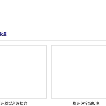
板倉
撫州粉煤灰焊接倉
撫州焊接鋼板庫