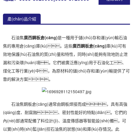
產(chǎn)品介紹
石油焦
廣西鋼板倉(cāng)
是一種用于儲(chǔ)存和運(yùn)輸石油
焦的專用倉(cāng)庫(kù)。這些
廣西鋼板倉(cāng)
庫(kù)可有
效地保護(hù)石油焦的質(zhì)量和特性，同時(shí)能夠有效地防止泄
漏和污染環(huán)境。它們被廣泛應(yīng)用于石油化工、
煤化工等行業(yè)中，為原材料的儲(chǔ)存和運(yùn)輸提供了可
靠的解決方案。
石油焦鋼板倉(cāng)通常由鋼板焊接而成，具有高強
(qiáng)度、耐腐蝕、密封性能好的特點(diǎn)。它們的
內(nèi)部通常配備了料位計(jì)、溫度傳感器等智能設(shè)備，可
以實(shí)時(shí)監(jiān)控石油焦的狀態(tài)和庫(kù)存情況。此