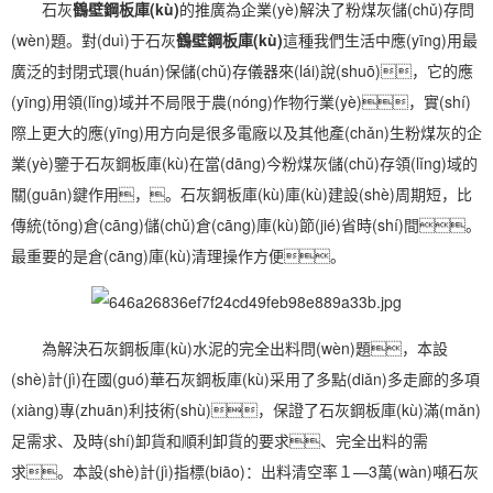
石灰
鶴壁鋼板庫(kù)
的推廣為企業(yè)解決了粉煤灰儲(chǔ)存問
(wèn)題。對(duì)于石灰
鶴壁鋼板庫(kù)
這種我們生活中應(yīng)用最
廣泛的封閉式環(huán)保儲(chǔ)存儀器來(lái)說(shuō)，它的應
(yīng)用領(lǐng)域并不局限于農(nóng)作物行業(yè)，實(shí)
際上更大的應(yīng)用方向是很多電廠以及其他產(chǎn)生粉煤灰的企
業(yè)鑒于石灰鋼板庫(kù)在當(dāng)今粉煤灰儲(chǔ)存領(lǐng)域的
關(guān)鍵作用，。石灰鋼板庫(kù)庫(kù)建設(shè)周期短，比
傳統(tǒng)倉(cāng)儲(chǔ)倉(cāng)庫(kù)節(jié)省時(shí)間。
最重要的是倉(cāng)庫(kù)清理操作方便。
為解決石灰鋼板庫(kù)水泥的完全出料問(wèn)題，本設
(shè)計(jì)在國(guó)華石灰鋼板庫(kù)采用了多點(diǎn)多走廊的多項
(xiàng)專(zhuān)利技術(shù)，保證了石灰鋼板庫(kù)滿(mǎn)
足需求、及時(shí)卸貨和順利卸貨的要求、完全出料的需
求。本設(shè)計(jì)指標(biāo)：出料清空率１—3萬(wàn)噸石灰