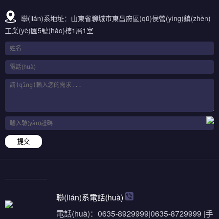
聯(lián)系地址：山東省聊城市東昌府區(qū)侯營(yíng)鎮(zhèn)
工業(yè)園5號(hào)樓1層1室
提交
聯(lián)系電話(huà)
電話(huà)：0635-8929999|0635-8729999 |手