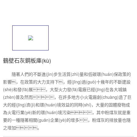
鶴壁石灰鋼板庫(kù)
隨著人們的不斷進(jìn)步生活質(zhì)量和低碳環(huán)保政策的
影響，在政策的大力支持下，經(jīng)過(guò)十幾年的不斷建設
(shè)和發(fā)展，大型火力發(fā)電廠已經(jīng)在各大城鎮
(zhèn)普及然而，在許多地方小火電廠創(chuàng)造了巨
大的經(jīng)濟(jì)和環(huán)境效益的同時(shí)，大量的固體廢物成
為火電行業(yè)新的環(huán)境污染，其中粉煤灰就是重
要的一種隨著相關(guān)企業(yè)的增多，粉煤灰的排放量也隨
之增加。