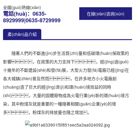
全國(guó)熱線(xiàn)
電話(huà)：0635-
在線(xiàn)咨詢(xún)
8929999|0635-8729999
產(chǎn)品介紹
隨著人們的不斷進(jìn)步生活質(zhì)量和低碳環(huán)保政策的
影響，在政策的大力支持下，經(jīng)過(guò)
十幾年的不斷建設(shè)和發(fā)展，大型火力發(fā)電廠已經(jīng)在
各大城鎮(zhèn)普及然而，在許多地方小火電廠創
(chuàng)造了巨大的經(jīng)濟(jì)和環(huán)境效益的同時
(shí)，大量的固體廢物成為火電行業(yè)新的環(huán)境污
染，其中粉煤灰就是重要的一種隨著相關(guān)企業(yè)的增
多，粉煤灰的排放量也隨之增加。