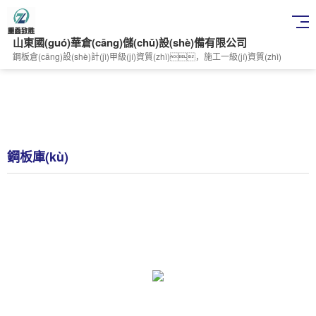
山東國(guó)華倉(cāng)儲(chǔ)設(shè)備有限公司
鋼板倉(cāng)設(shè)計(jì)甲級(jí)資質(zhì)，施工一級(jí)資質(zhì)
鋼板庫(kù)