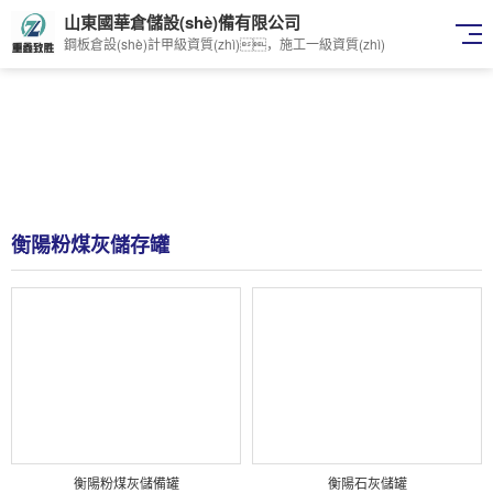
山東國華倉儲設(shè)備有限公司
鋼板倉設(shè)計甲級資質(zhì)，施工一級資質(zhì)
衡陽粉煤灰儲存罐
衡陽粉煤灰儲備罐
衡陽石灰儲罐