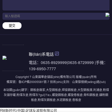
提交
聯(lián)系電話
電話：0635-8929999|0635-8729999 |手機：
139-6950-7777
Copyright ? 山東國華倉儲設(shè)備有限公司 版權(quán)所有
備案號：
魯ICP備20005581號-7
技術(shù)支持：
山東御搜網(wǎng)絡(luò)
本站關(guān)鍵字：
鋼板倉廠家
,
大型鋼板倉
,
焊接鋼板倉
,
大型鋼板庫
,
利浦倉
,
粉煤
灰儲存罐
,
粉煤灰倉
,
粉煤灰?guī)?/a>,
螺旋鋼板倉
,
螺旋卷板倉
,
骨料鋼板倉
,
礦粉鋼
板倉
,
粉煤灰鋼板倉
,
水泥鋼板倉
,
卷板倉
RM新时代(中国)足球反波胆有限公司