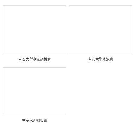
吉安大型水泥鋼板倉
吉安大型水泥倉
吉安水泥鋼板倉