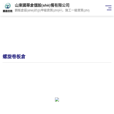
山東國華倉儲設(shè)備有限公司
鋼板倉設(shè)計(jì)甲級資質(zhì)，施工一級資質(zhì)
螺旋卷板倉