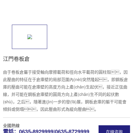
江門卷板倉
由于卷板倉屬于接受軸向摩擦載荷和徑向水平載荷的圓柱殼，因
此壓曲的特征在于倉庫壁的局部范圍內(nèi)突然隆起，即鋼板倉
庫的壓曲可能在倉庫壁的高度方向上產(chǎn)生起伏，接近正弦曲
線，并可能在鋼板倉庫壁的圓周方向上產(chǎn)生不同的起伏數
(shù)，之后，隨著進(jìn)一步的發(fā)展，鋼板倉庫的軀干可能會
傾斜或倒塌，因此壓曲形式為縱向壓曲。
全國熱線
電話：0635-8929999|0635-8729999
在線咨詢