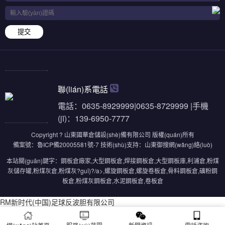
提交
聯(lián)系電話
電話：0635-8929999|0635-8729999 |手機
(jī)：139-6950-7777
Copyright ? 山東國華倉儲設(shè)備有限公司 版權(quán)所有
備案號：
魯ICP備20005581號-7
技術(shù)支持：
山東御搜網(wǎng)絡(luò)
本站關(guān)鍵字：
鋼板倉廠家
,
大型鋼板倉
,
焊接鋼板倉
,
大型鋼板庫
,
利浦倉
,
粉煤
灰儲存罐
,
粉煤灰倉
,
粉煤灰?guī)?/a>,
螺旋鋼板倉
,
螺旋卷板倉
,
骨料鋼板倉
,
礦粉鋼
板倉
,
粉煤灰鋼板倉
,
水泥鋼板倉
,
卷板倉
RM新时代(中国)足球反波胆有限公司