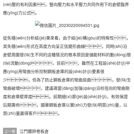
(nèi)壓的有利因素，豎向壓力和水平壓力共同作用下的倉壁臨界
應(yīng)力公式。
從失穩(wěn)分析結(jié)果來看，由于結(jié)構(gòu)的特殊性，
其失穩(wěn)形式在高度方向呈正弦變形曲線，同時(shí)沿
倉壁周圍發(fā)生不同的這種情況的根本原因是儲能材料的動(dòng)態
(tài)流動(dòng)，目前，雖然在工程設(shè)計(jì)中
應(yīng)用彎曲分析控制鋼板倉庫的設(shè)計(jì)要素很
少，但為了防止鋼板倉庫的彎曲屈曲，發(fā)生
彎曲破壞，建議適當(dāng)加強(qiáng)沿柱徑向的彎曲剛
度和倉庫壁厚度。前期細(xì)節(jié)設(shè)計(jì)，有效保證
后期壽命，國華鋼板倉庫以實(shí)力發(fā)明質(zhì)量，以
質(zhì)量贏得客戶。
江門鍍鋅卷板倉
上一條