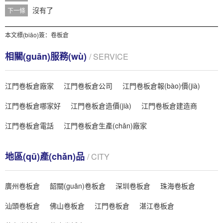
沒有了
下一條
本文標(biāo)簽：
卷板倉
相關(guān)服務(wù)
/ SERVICE
江門卷板倉廠家
江門卷板倉公司
江門卷板倉報(bào)價(jià)
江門卷板倉哪家好
江門卷板倉造價(jià)
江門卷板倉建造商
江門卷板倉電話
江門卷板倉生產(chǎn)廠家
地區(qū)產(chǎn)品
/ CITY
廣州卷板倉
韶關(guān)卷板倉
深圳卷板倉
珠海卷板倉
汕頭卷板倉
佛山卷板倉
江門卷板倉
湛江卷板倉