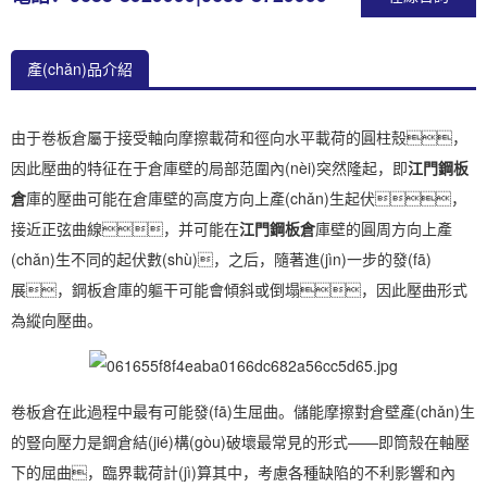
產(chǎn)品介紹
由于卷板倉屬于接受軸向摩擦載荷和徑向水平載荷的圓柱殼，
因此壓曲的特征在于倉庫壁的局部范圍內(nèi)突然隆起，即
江門鋼板
倉
庫的壓曲可能在倉庫壁的高度方向上產(chǎn)生起伏，
接近正弦曲線，并可能在
江門鋼板倉
庫壁的圓周方向上產
(chǎn)生不同的起伏數(shù)，之后，隨著進(jìn)一步的發(fā)
展，鋼板倉庫的軀干可能會傾斜或倒塌，因此壓曲形式
為縱向壓曲。
卷板倉在此過程中最有可能發(fā)生屈曲。儲能摩擦對倉壁產(chǎn)生
的豎向壓力是鋼倉結(jié)構(gòu)破壞最常見的形式——即筒殼在軸壓
下的屈曲，臨界載荷計(jì)算其中，考慮各種缺陷的不利影響和內