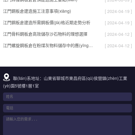
江門鋼板倉建造施工注意事項(xiàng)
[ 2024-04-19 ]
江門鋼板倉建造所需鋼板價(jià)格近期走勢分析
[ 2024-04-19 ]
江門骨料鋼板倉高效儲存沙石物料的理想選擇
[ 2024-04-12 ]
江門螺旋鋼板倉在粉煤灰物料儲存中的應(yīng)用
[ 2024-04-12 ]
聯(lián)系地址：山東省聊城市東昌府區(qū)侯營鎮(zhèn)工業
(yè)園5號樓1層1室