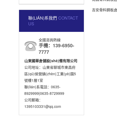
吉安骨料鋼板
聯(LIÁN)系我們
CONTACT
US
全國咨詢熱線
手機：139-6950-
7777
山東國華倉儲設(shè)備有限公司
公司地址：山東省聊城市東昌府
區(qū)侯營鎮(zhèn)工業(yè)園5
號樓1層1室
聯(lián)系電話：0635-
8929999|0635-8729999
公司郵箱：
1395103331@qq.com