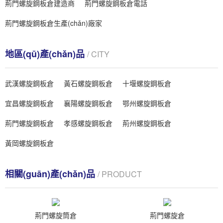
荊門螺旋鋼板倉建造商
荊門螺旋鋼板倉電話
荊門螺旋鋼板倉生產(chǎn)廠家
地區(qū)產(chǎn)品
/ CITY
武漢螺旋鋼板倉
黃石螺旋鋼板倉
十堰螺旋鋼板倉
宜昌螺旋鋼板倉
襄陽螺旋鋼板倉
鄂州螺旋鋼板倉
荊門螺旋鋼板倉
孝感螺旋鋼板倉
荊州螺旋鋼板倉
黃岡螺旋鋼板倉
相關(guān)產(chǎn)品
/ PRODUCT
荊門螺旋筒倉
荊門螺旋倉