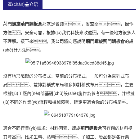
產(chǎn)品介紹
荊門螺旋荊門鋼板倉
那就是省錢，省空間，操作
方便，安全可靠，根據(jù)我們科技來改進，有一些地方很多人
不理解。接下來，我公司將向您說明
荊門螺旋荊門鋼板倉
的設
(shè)計方法。
沒有地形障礙的分布模式：當前的分布模式，一般可分為直列式布
局、雙排對稱式布局和多排對稱式布局，主要
根據(jù)工廠內(nèi)部基礎(chǔ)設(shè)施作為參考，并根據
(jù)不同的作業(yè)流程和機械遷移，確定更適合你的分布格局。
適合不同行業(yè)需求：材料因素，螺旋
荊門鋼板倉
可存儲的材料極
其豐富。比如生料、熟料、子加工、廢品都是各行業