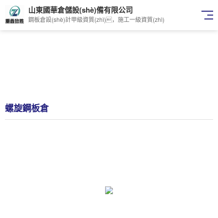
山東國華倉儲設(shè)備有限公司
鋼板倉設(shè)計甲級資質(zhì)，施工一級資質(zhì)
螺旋鋼板倉