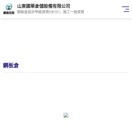
山東國華倉儲設備有限公司
鋼板倉設計甲級資質，施工一級資質
鋼板倉