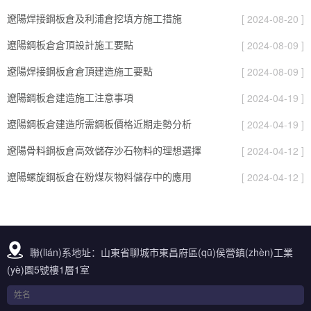
遼陽焊接鋼板倉及利浦倉挖填方施工措施
[ 2024-08-20 ]
遼陽鋼板倉倉頂設計施工要點
[ 2024-08-09 ]
遼陽焊接鋼板倉倉頂建造施工要點
[ 2024-08-09 ]
遼陽鋼板倉建造施工注意事項
[ 2024-04-19 ]
遼陽鋼板倉建造所需鋼板價格近期走勢分析
[ 2024-04-19 ]
遼陽骨料鋼板倉高效儲存沙石物料的理想選擇
[ 2024-04-12 ]
遼陽螺旋鋼板倉在粉煤灰物料儲存中的應用
[ 2024-04-12 ]
聯(lián)系地址：山東省聊城市東昌府區(qū)侯營鎮(zhèn)工業
(yè)園5號樓1層1室