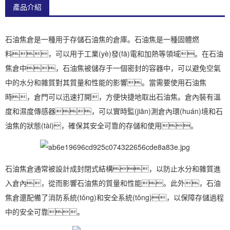
產品介紹
石油焦倉是一種用于存儲石油焦的倉庫。石油焦是一種固體燃
料，可以用于工業(yè)發(fā)電和加熱等領域。在石油
焦倉中，石油焦被儲存于一個密封的容器中，可以避免空氣
中的水分和雜質對其質量和性能的影響。當需要使用石油焦
時，倉門可以迅速打開，方便快捷地取出石油焦。倉內裝有溫
度和濕度傳感器，可以實時監(jiān)測倉內環(huán)境和石
油焦的狀態(tài)，確保其安全可靠的存儲和使用。
石油焦倉通常被設計成封閉式結構，以防止水分和雜質進
入倉內，從而影響石油焦的質量和性能。此外，石油
焦倉還配備了消防系統(tǒng)和安全系統(tǒng)，以保障存儲過程
中的安全可靠。