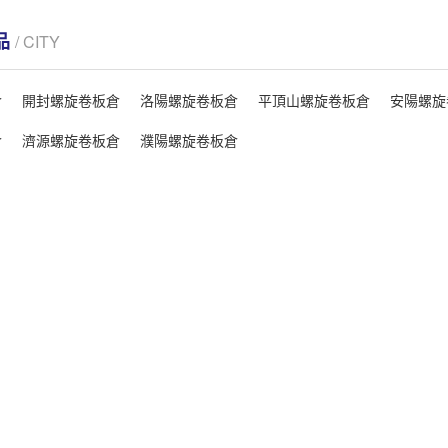
產品
/ CITY
倉
開封螺旋卷板倉
洛陽螺旋卷板倉
平頂山螺旋卷板倉
安陽螺旋
倉
濟源螺旋卷板倉
濮陽螺旋卷板倉