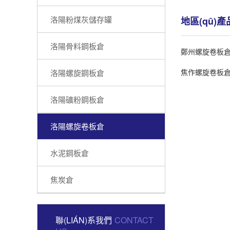
洛陽粉煤灰儲存罐
地區(qū)
洛陽骨料鋼板倉
鄭州螺旋卷板
焦作螺旋卷板
洛陽螺旋鋼板倉
洛陽礦粉鋼板倉
洛陽螺旋卷板倉
水泥鋼板倉
焦炭倉
聯(LIÁN)系我們
CONTACT