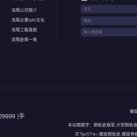
洛陽公司簡介
洛陽企業(yè)文化
洛陽工廠風貌
洛陽倉庫一角
備
29999 |手
本站關鍵字：
鋼板倉廠家
,
大型鋼板
灰?guī)?/a>,
螺旋鋼板倉
,
螺旋卷