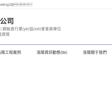
ǎng)站！
公司
| 鋼板倉行業(yè)協(xié)會會員單位
級資質
洛陽工程案例
洛陽資訊動態(tài)
洛陽關于我們