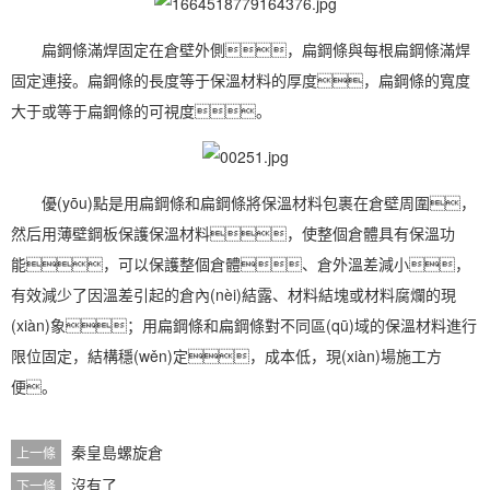
扁鋼條滿焊固定在倉壁外側，扁鋼條與每根扁鋼條滿焊
固定連接。扁鋼條的長度等于保溫材料的厚度，扁鋼條的寬度
大于或等于扁鋼條的可視度。
優(yōu)點是用扁鋼條和扁鋼條將保溫材料包裹在倉壁周圍，
然后用薄壁鋼板保護保溫材料，使整個倉體具有保溫功
能，可以保護整個倉體、倉外溫差減小，
有效減少了因溫差引起的倉內(nèi)結露、材料結塊或材料腐爛的現
(xiàn)象；用扁鋼條和扁鋼條對不同區(qū)域的保溫材料進行
限位固定，結構穩(wěn)定，成本低，現(xiàn)場施工方
便。
秦皇島螺旋倉
上一條
沒有了
下一條