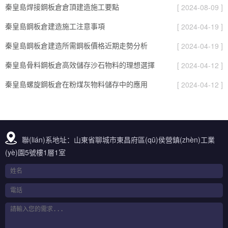
秦皇島焊接鋼板倉倉頂建造施工要點
[ 2024-08-09 ]
秦皇島鋼板倉建造施工注意事項
[ 2024-04-19 ]
秦皇島鋼板倉建造所需鋼板價格近期走勢分析
[ 2024-04-19 ]
秦皇島骨料鋼板倉高效儲存沙石物料的理想選擇
[ 2024-04-12 ]
秦皇島螺旋鋼板倉在粉煤灰物料儲存中的應用
[ 2024-04-12 ]
聯(lián)系地址：山東省聊城市東昌府區(qū)侯營鎮(zhèn)工業
(yè)園5號樓1層1室