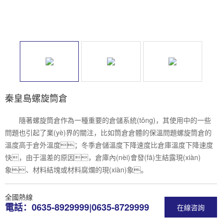
秦皇島螺旋筒倉
隨著螺旋筒倉作為一種重要的倉儲系統(tǒng)，其使用中的一些
問題也引起了業(yè)界的關注，比如筒倉倉體的保溫問題螺旋筒倉的
溫度高于倉外溫度；冬季倉儲溫度下降速度比倉庫溫度下降速度
快，由于溫差的原因，倉庫內(nèi)會發(fā)生結露現(xiàn)
象、材料結塊或材料腐爛的現(xiàn)象。
全國熱線
電話：0635-8929999|0635-8729999
在線咨詢