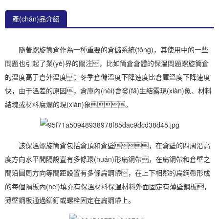
產(chǎn)品介紹
隨著螺旋筒倉作為一種重要的倉儲系統(tǒng)，其使用中的一些
問題也引起了業(yè)界的關注，比如筒倉倉體的保溫問題螺旋筒倉
的溫度高于倉外溫度；冬季倉儲溫度下降速度比倉庫溫度下降速度
快，由于溫差的原因，倉庫內(nèi)會發(fā)生結露現(xiàn)象、材料
結塊或材料腐爛的現(xiàn)象。
該保溫螺旋筒倉包括倉頂和倉壁，在倉壁的四周沿高
度方向水平間隔設置有多條環(huán)形扁鋼帶，在扁鋼帶和倉壁之
間沿圓周方向等間距設置有多條扁鋼帶，在上下相鄰的扁鋼帶形成
的每個隔板內(nèi)填充有保溫材料保溫材料外面固定有薄壁鋼板，
薄壁鋼板通過鉚釘或螺栓固定在扁鋼帶上。