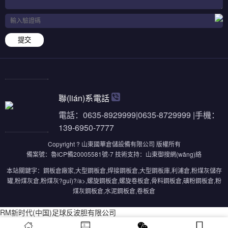
提交
聯(lián)系電話
電話：0635-8929999|0635-8729999 |手機：
139-6950-7777
Copyright ? 山東國華倉儲設備有限公司 版權所有
備案號：
魯ICP備20005581號-7
技術支持：
山東御搜網(wǎng)絡
本站關鍵字：
鋼板倉廠家
,
大型鋼板倉
,
焊接鋼板倉
,
大型鋼板庫
,
利浦倉
,
粉煤灰儲存
罐
,
粉煤灰倉
,
粉煤灰?guī)?/a>,
螺旋鋼板倉
,
螺旋卷板倉
,
骨料鋼板倉
,
礦粉鋼板倉
,
粉
煤灰鋼板倉
,
水泥鋼板倉
,
卷板倉
RM新时代(中国)足球反波胆有限公司