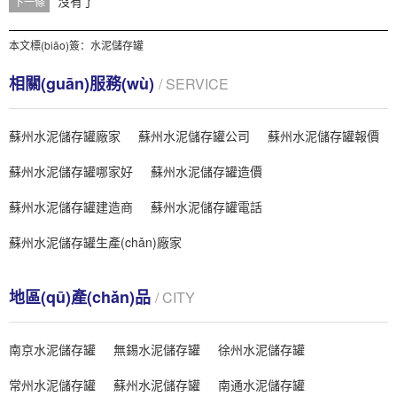
沒有了
下一條
本文標(biāo)簽：
水泥儲存罐
相關(guān)服務(wù)
/ SERVICE
蘇州水泥儲存罐廠家
蘇州水泥儲存罐公司
蘇州水泥儲存罐報價
蘇州水泥儲存罐哪家好
蘇州水泥儲存罐造價
蘇州水泥儲存罐建造商
蘇州水泥儲存罐電話
蘇州水泥儲存罐生產(chǎn)廠家
地區(qū)產(chǎn)品
/ CITY
南京水泥儲存罐
無錫水泥儲存罐
徐州水泥儲存罐
常州水泥儲存罐
蘇州水泥儲存罐
南通水泥儲存罐