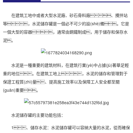
在建筑工地中或者大型水泥廠、砂石骨料廠、攪拌站
等，水泥儲存罐是一個必不可少的設(shè)備。它是
一個大型的容器，通常由鋼鐵制成，用于儲存和保存水
泥。
水泥是一種重要的建筑材料，在建筑行業(yè)中占據(jù)著舉足輕
重的地位。在建筑工地上，水泥的儲存和管理對于
保證工程質(zhì)量、提高施工效率以及保障工人安全都至關
(guān)重要。
水泥儲存罐的主要功能包括：
1、儲存水泥：水泥儲存罐可以容納大量的水泥，從而確保