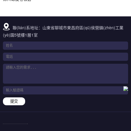
聯(lián)系地址：山東省聊城市東昌府區(qū)侯營鎮(zhèn)工業
(yè)園5號樓1層1室
提交