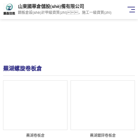
山東國華倉儲設(shè)備有限公司
鋼板倉設(shè)計甲級資質(zhì)，施工一級資質(zhì)
蕪湖螺旋卷板倉
蕪湖卷板倉
蕪湖鍍鋅卷板倉