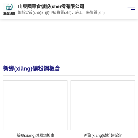
山東國華倉儲設(shè)備有限公司
鋼板倉設(shè)計(jì)甲級資質(zhì)，施工一級資質(zhì)
新鄉(xiāng)礦粉鋼板倉
新鄉(xiāng)礦粉鋼板庫
新鄉(xiāng)礦粉鋼板倉