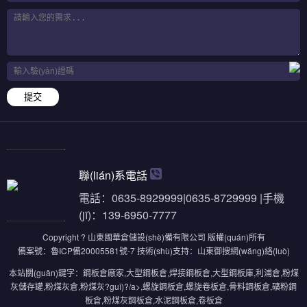
提交
聯(lián)系電話
電話：0635-8929999|0635-8729999 |手機
(jī)：139-6950-7777
Copyright ? 山東國華倉儲設(shè)備有限公司 版權(quán)所有
備案號：
魯ICP備20005581號-7
技術(shù)支持：
山東御搜網(wǎng)絡(luò)
本站關(guān)鍵字：
鋼板倉廠家
,
大型鋼板倉
,
焊接鋼板倉
,
大型鋼板庫
,
利浦倉
,
粉煤
灰儲存罐
,
粉煤灰倉
,
粉煤灰?guī)?/a>,
螺旋鋼板倉
,
螺旋卷板倉
,
骨料鋼板倉
,
礦粉鋼
板倉
,
粉煤灰鋼板倉
,
水泥鋼板倉
,
卷板倉