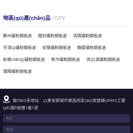
地區(qū)產(chǎn)品
/ CITY
鄭州礦粉鋼板倉
開封礦粉鋼板倉
洛陽礦粉鋼板倉
平頂山礦粉鋼板倉
安陽礦粉鋼板倉
鶴壁礦粉鋼板倉
新鄉(xiāng)礦粉鋼板倉
焦作礦粉鋼板倉
濟(jì)源礦粉鋼板倉
濮陽礦粉鋼板倉
聯(lián)系地址：山東省聊城市東昌府區(qū)侯營鎮(zhèn)工業
(yè)園5號樓1層1室