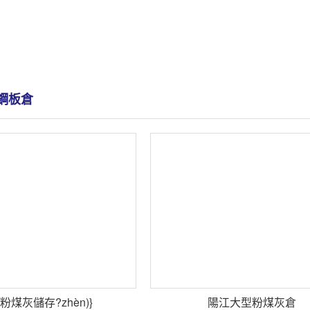
鋼板倉
粉煤灰儲存?zhèn)}
陽江大型粉煤灰倉