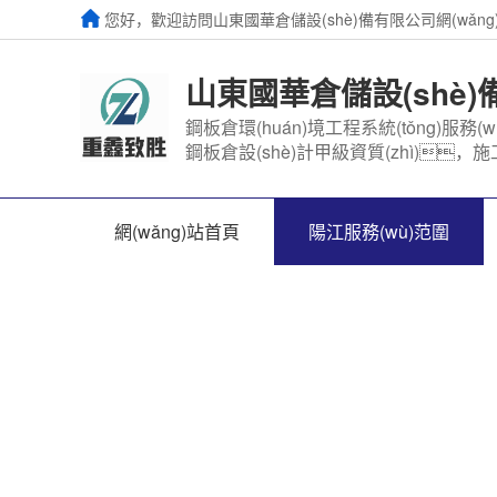
您好，歡迎訪問山東國華倉儲設(shè)備有限公司網(wǎn
山東國華倉儲設(shè
鋼板倉環(huán)境工程系統(tǒng)服務(w
鋼板倉設(shè)計甲級資質(zhì)，施工
網(wǎng)站首頁
陽江服務(wù)范圍