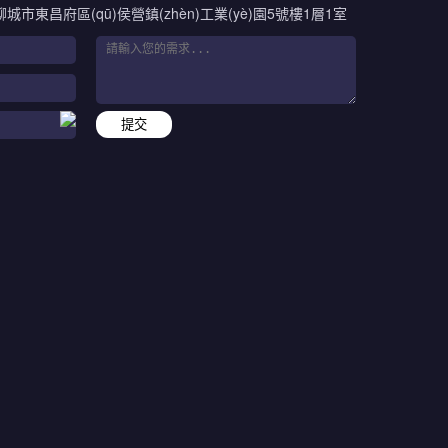
聊城市東昌府區(qū)侯營鎮(zhèn)工業(yè)園5號樓1層1室
提交