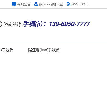
在線留言
網(wǎng)站地圖
RSS
|
XML
手機(jī)：139-6950-7777
咨詢熱線-
n)于我們
陽江聯(lián)系我們