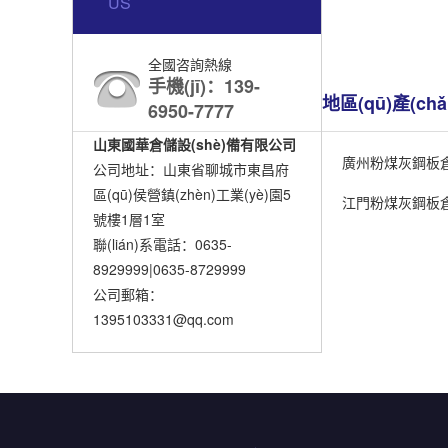
US
全國咨詢熱線
手機(jī)：139-
地區(qū)產(ch
6950-7777
山東國華倉儲設(shè)備有限公司
廣州粉煤灰鋼板
公司地址：山東省聊城市東昌府
區(qū)侯營鎮(zhèn)工業(yè)園5
江門粉煤灰鋼板
號樓1層1室
聯(lián)系電話：0635-
8929999|0635-8729999
公司郵箱：
1395103331@qq.com