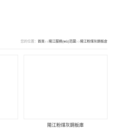
您的位置：
首頁
>>
陽江服務(wù)范圍
>>
陽江粉煤灰鋼板倉
陽江粉煤灰鋼板庫