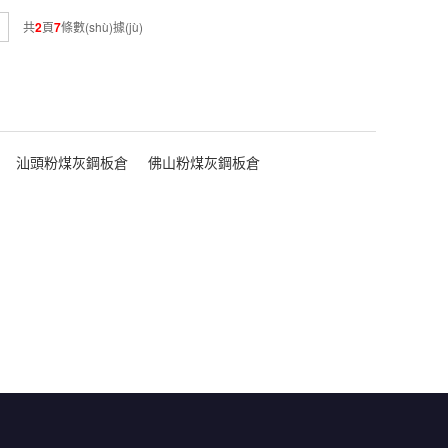
共
2
頁
7
條數(shù)據(jù)
汕頭粉煤灰鋼板倉
佛山粉煤灰鋼板倉