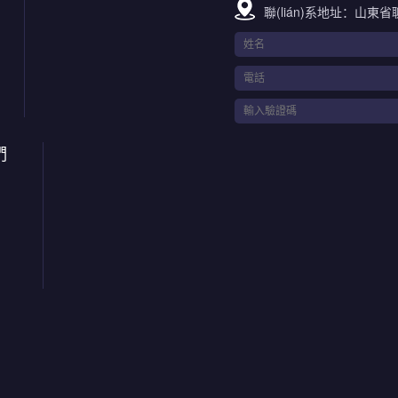
聯(lián)系地址：山東省
們