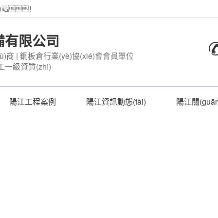
g)站！
)備有限公司
ù)商 | 鋼板倉行業(yè)協(xié)會會員單位
一級資質(zhì)
陽江工程案例
陽江資訊動態(tài)
陽江關(guā