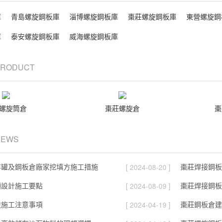
庫
青島螺旋鋼板庫
淄博螺旋鋼板庫
棗莊螺旋鋼板庫
東營螺旋鋼
庫
泰安螺旋鋼板庫
威海螺旋鋼板庫
 PRODUCT
螺旋筒倉
棗莊螺旋倉
棗
NEWS
存罐及鋼板倉廠家挖填方施工措施
棗莊焊接鋼板
[ 2024-08-20 ]
頂設計施工要點
棗莊焊接鋼板
[ 2024-08-09 ]
造施工注意事項
棗莊鋼板倉建
[ 2024-04-19 ]