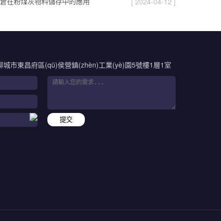
倉在粉煤灰物料儲存中的應用
[ 2024-04-12 ]
聊城市東昌府區(qū)侯營鎮(zhèn)工業(yè)園5號樓1層1室
提交