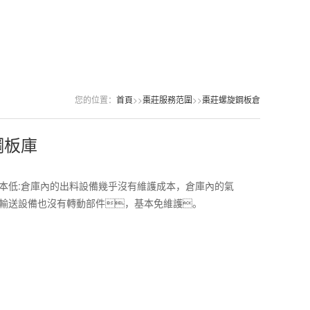
您的位置：
首頁
>>
棗莊服務范圍
>>
棗莊螺旋鋼板倉
鋼板庫
本低:倉庫內的出料設備幾乎沒有維護成本，倉庫內的氣
輸送設備也沒有轉動部件，基本免維護。