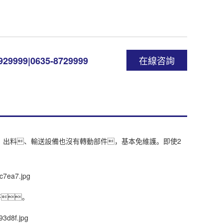
在線咨詢
29999|0635-8729999
、出料、輸送設備也沒有轉動部件，基本免維護。即使2
好。