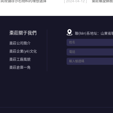
倉高效儲存沙石物料的理想選擇
棗莊螺旋鋼板
[ 2024-04-12 ]
棗莊關于我們
聯(lián)系地址：山東省
棗莊公司簡介
棗莊企業(yè)文化
棗莊工廠風貌
棗莊倉庫一角