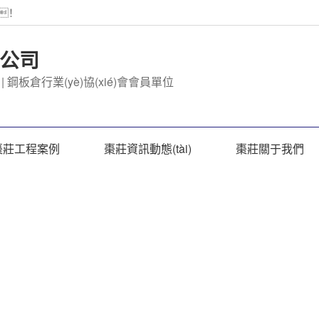
！
公司
| 鋼板倉行業(yè)協(xié)會會員單位
棗莊工程案例
棗莊資訊動態(tài)
棗莊關于我們