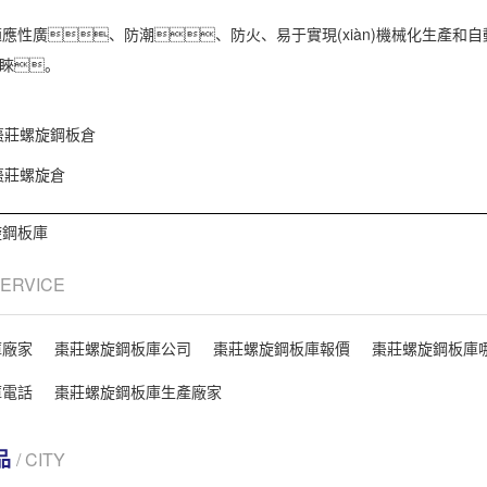
應性廣、防潮、防火、易于實現(xiàn)機械化生產
青睞。
棗莊螺旋鋼板倉
棗莊螺旋倉
旋鋼板庫
SERVICE
庫廠家
棗莊螺旋鋼板庫公司
棗莊螺旋鋼板庫報價
棗莊螺旋鋼板庫
庫電話
棗莊螺旋鋼板庫生產廠家
產品
/ CITY