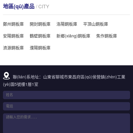
地區(qū)產品
/ CITY
鄭州鋼板庫
開封鋼板庫
洛陽鋼板庫
平頂山鋼板庫
安陽鋼板庫
鶴壁鋼板庫
新鄉(xiāng)鋼板庫
焦作鋼板庫
濟源鋼板庫
濮陽鋼板庫
聯(lián)系地址：山東省聊城市東昌府區(qū)侯營鎮(zhèn)工業
(yè)園5號樓1層1室