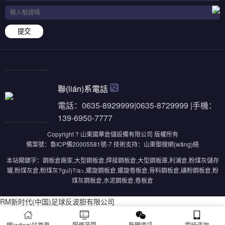
提交
聯(lián)系電話
電話：0635-8929999|0635-8729999 |手機：
139-6950-7777
Copyright ? 山東國華倉儲設備有限公司 版權所有
備案號：
魯ICP備20005581號-7
技術支持：
山東御搜網(wǎng)絡
本站關鍵字：
鋼板倉廠家
,
大型鋼板倉
,
焊接鋼板倉
,
大型鋼板庫
,
利浦倉
,
粉煤灰儲存
罐
,
粉煤灰倉
,
粉煤灰?guī)?/a>,
螺旋鋼板倉
,
螺旋卷板倉
,
骨料鋼板倉
,
礦粉鋼板倉
,
粉
煤灰鋼板倉
,
水泥鋼板倉
,
卷板倉
RM新时代(中国)足球反波胆有限公司
網(wǎng)站首頁
服務范圍
新聞資訊
電話咨詢