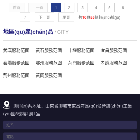
首頁
上一頁
1
2
3
4
5
6
7
下一頁
尾頁
共
10
頁
55
條數(shù)據(jù)
地區(qū)產(chǎn)品
/ CITY
武漢服務范圍
黃石服務范圍
十堰服務范圍
宜昌服務范圍
襄陽服務范圍
鄂州服務范圍
荊門服務范圍
孝感服務范圍
荊州服務范圍
黃岡服務范圍
聯(lián)系地址：山東省聊城市東昌府區(qū)侯營鎮(zhèn)工業
(yè)園5號樓1層1室