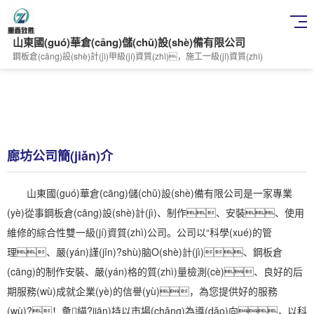
山東國(guó)華倉(cāng)儲(chǔ)設(shè)備有限公司
鋼板倉(cāng)設(shè)計(jì)甲級(jí)資質(zhì)，施工一級(jí)資質(zhì)
廊坊公司簡(jiǎn)介
山東國(guó)華倉(cāng)儲(chǔ)設(shè)備有限公司是一家專業
(yè)從事鋼板倉(cāng)設(shè)計(jì)、制作、安裝、使用
維修的綜合性雙一級(jí)資質(zhì)公司。公司以“科學(xué)的管
理、嚴(yán)謹(jǐn)?shù)脑O(shè)計(jì)、鋼板倉
(cāng)的制作安裝、嚴(yán)格的質(zhì)量檢測(cè)、良好的后
期服務(wù)成就企業(yè)的信譽(yù)，為您提供好的服務
(wù)?！惫緢?jiān)持以市場(chǎng)為導(dǎo)向，以科