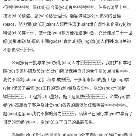
行。質(zhì)量合優(yōu)良、信譽(yù)至上、
技術(shù)精湛、嚴(yán)格管理，顧客滿意是公司追求的目標
(biāo)，努力實(shí)現(xiàn)人類居住環(huán)境自然性和企業(yè)物
料儲(chǔ)存、裝車運(yùn)輸方便相結(jié)合，充分滿足二十一世
紀(jì)飛速發(fā)展的中國(guó)社會(huì)經(jīng)濟(jì)人們對(duì)美的
不斷追求。
公司擁有一批專業(yè)技術(shù)人才，我們并和本地
區(qū)多家科研及設(shè)計(jì)院所保持良好的合作關(guān)系，
我們不斷創(chuàng)新.積累.成熟。十多年來(lái)的施工經(jīng)驗
(yàn)保證了每個(gè)工程的質(zhì)量及安全，以設(shè)計(jì)新
穎，工程質(zhì)量好，施工速度快，企業(yè)信
譽(yù)高贏得了客戶及社會(huì)各界的廣泛信任和稱贊。
經(jīng)過(guò)我們不懈的努力，品牌已在同行業(yè)中享有了
很高的聲譽(yù)，樹(shù)立了自己的品牌形象。
為適應(yīng)新世紀(jì)國(guó)內(nèi)外市場(chǎng)經(jīng)濟(jì)