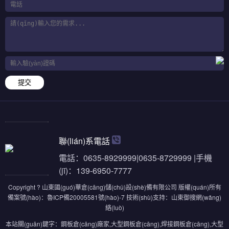
提交
聯(lián)系電話
電話：0635-8929999|0635-8729999 |手機
(jī)：139-6950-7777
Copyright ? 山東國(guó)華倉(cāng)儲(chǔ)設(shè)備有限公司 版權(quán)所有
備案號(hào)：
魯ICP備20005581號(hào)-7
技術(shù)支持：
山東御搜網(wǎng)
絡(luò)
本站關(guān)鍵字：
鋼板倉(cāng)廠家
,
大型鋼板倉(cāng)
,
焊接鋼板倉(cāng)
,
大型