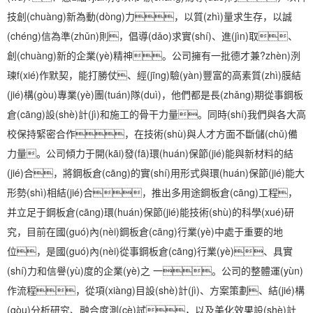
技創(chuàng)新為動(dòng)力，以質(zhì)量求生存，以誠
(chéng)信為準(zhǔn)則，倡導(dǎo)求實(shí)、進(jìn)取、
創(chuàng)新的企業(yè)精神。公司擁有一批德才兼?zhèn)洌
瑓f(xié)作默契，能打勝仗、經(jīng)驗(yàn)豐富的高素質(zhì)膜結
(jié)構(gòu)專業(yè)團(tuán)隊(duì)，他們都是長(zhǎng)期從事鋼板
倉(cāng)設(shè)計(jì)和施工的骨干力量。同時(shí)我們與各大高
校保持緊密合作，在技術(shù)與人才方面不斷儲(chǔ)備
力量。公司傾力于開(kāi)發(fā)環(huán)保節(jié)能與新材料的結
(jié)合，將鋼板倉(cāng)的實(shí)用形式與環(huán)保節(jié)能大
形勢(shì)相結(jié)合，推出多用途鋼板倉(cāng)工程，
并立足于鋼板倉(cāng)環(huán)保節(jié)能技術(shù)的科學(xué)研
究，目前在國(guó)內(nèi)鋼板倉(cāng)行業(yè)中處于重要的地
位，是國(guó)內(nèi)從事鋼板倉(cāng)行業(yè)、具實
(shí)力和信譽(yù)度的企業(yè)之 一。公司的整體運(yùn)
作流程，從項(xiàng)目設(shè)計(jì)、方案策劃、結(jié)構
(gòu)分析研究、融合度測(cè)試，以及美化效果設(shè)計