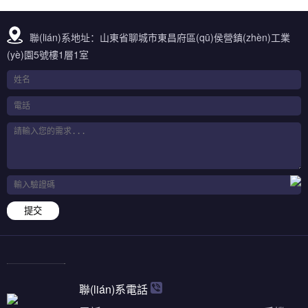
聯(lián)系地址：山東省聊城市東昌府區(qū)侯營鎮(zhèn)工業
(yè)園5號樓1層1室
提交
聯(lián)系電話