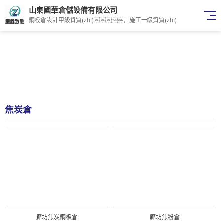
山東國華倉儲設備有限公司
鋼板倉設計甲級資質(zhì)，施工一級資質(zhì)
焦炭倉
廊坊焦炭鋼板倉
廊坊焦粉倉