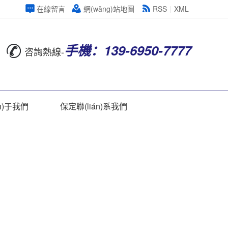
在線留言
網(wǎng)站地圖
RSS
|
XML
手機：139-6950-7777
咨詢熱線-
n)于我們
保定聯(lián)系我們