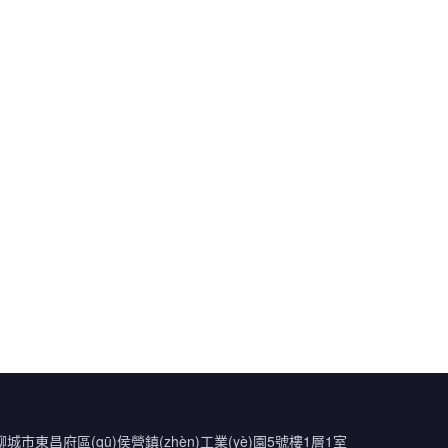
聊城市東昌府區(qū)侯營鎮(zhèn)工業(yè)園5號樓1層1室