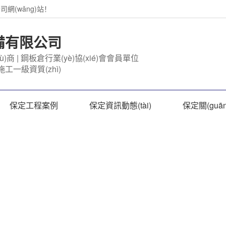
網(wǎng)站！
)備有限公司
ù)商 | 鋼板倉行業(yè)協(xié)會會員單位
施工一級資質(zhì)
保定工程案例
保定資訊動態(tài)
保定關(guā