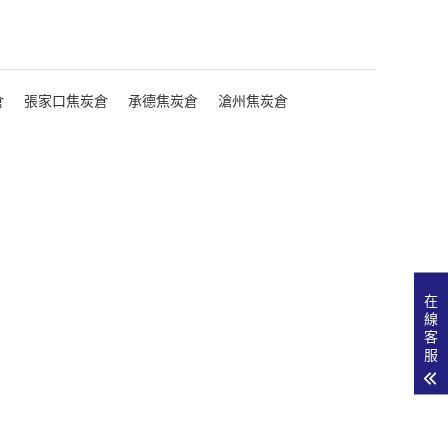
倉
張家口焦炭倉
承德焦炭倉
滄州焦炭倉
在
線
客
服