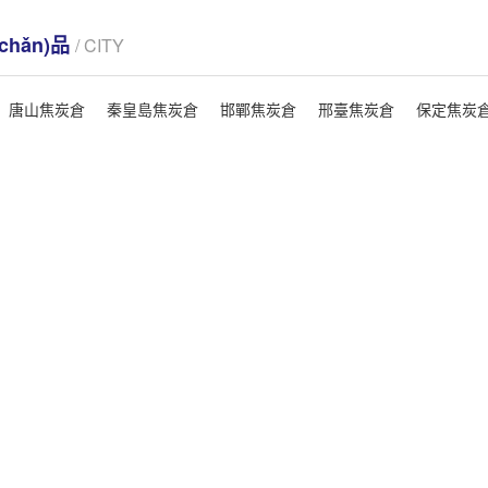
chǎn)品
/ CITY
唐山焦炭倉
秦皇島焦炭倉
邯鄲焦炭倉
邢臺焦炭倉
保定焦炭