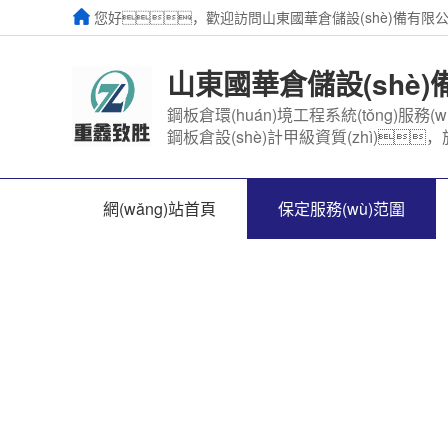
您好，歡迎訪問山東國華倉儲設(shè)備有限公司
山東國華倉儲設(shè
鋼板倉環(huán)境工程系統(tǒng)服務(w
鋼板倉設(shè)計甲級資質(zhì)，
網(wǎng)站首頁
保定服務(wù)范圍