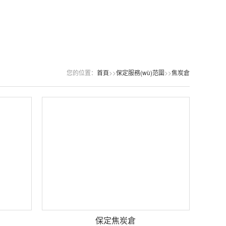
您的位置：
首頁
>>
保定服務(wù)范圍
>>
焦炭倉
保定焦炭倉