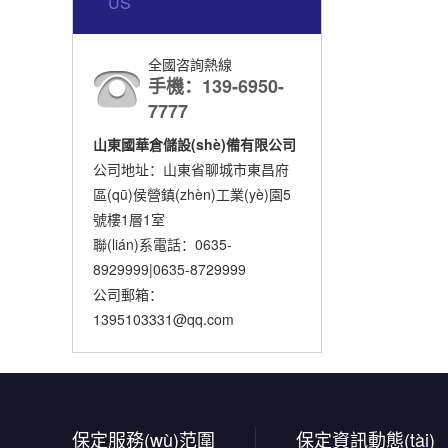
US
全國咨詢熱線
手機：139-6950-
7777
山東國華倉儲設(shè)備有限公司
公司地址：山東省聊城市東昌府
區(qū)侯營鎮(zhèn)工業(yè)園5
號樓1層1室
聯(lián)系電話：0635-
8929999|0635-8729999
公司郵箱：
1395103331@qq.com
保定服務(wù)范圍
保定資訊動態(tài)