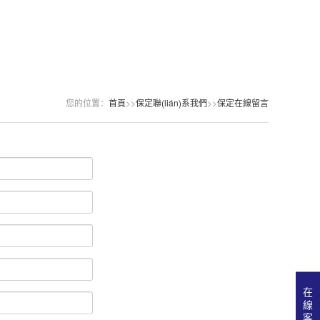
您的位置：
首頁
>>
保定聯(lián)系我們
>>
保定在線留言
在
線
客