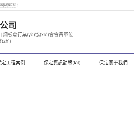
！
公司
| 鋼板倉行業(yè)協(xié)會會員單位
zhì)
保定工程案例
保定資訊動態(tài)
保定關于我們