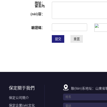
地址：
留言內
(nèi)容：
驗證碼：
保定關于我們
聯(lián)系地址：山東省
保定公司簡介
保定企業(yè)文化