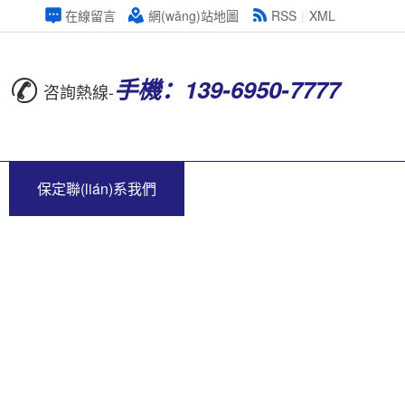
在線留言
網(wǎng)站地圖
RSS
|
XML
手機：139-6950-7777
咨詢熱線-
保定聯(lián)系我們