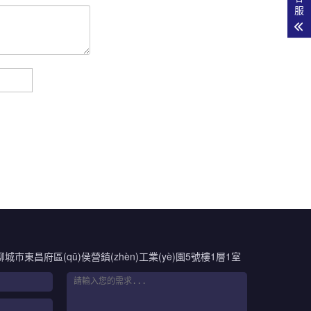
服
聊城市東昌府區(qū)侯營鎮(zhèn)工業(yè)園5號樓1層1室