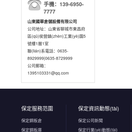
手機：139-6950-
7777
山東國華倉儲設備有限公司
公司地址：山東省聊城市東昌府
區(qū)侯營鎮(zhèn)工業(yè)園5
號樓1層1室
聯(lián)系電話：0635-
8929999|0635-8729999
公司郵箱：
1395103331@qq.com
保定服務范圍
保定資訊動態(tài)
保定鋼板倉
保定公司新聞
保定鋼板庫
保定行業(yè)動態(tài)