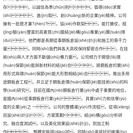
存，以誠信為準(zhǔn)則，倡導(dǎo)求實
(shí)、進(jìn)取、創(chuàng)新的企業(yè)精神。公司
擁有一批德才兼?zhèn)?，協(xié)作默契，能打勝仗、經
(jīng)驗(yàn)豐富的高素質(zhì)膜結(jié)構(gòu)專業(yè)團(tuán)隊
(duì)，他們都是長期從事鋼板倉設(shè)計(jì)和施工的骨干力
量。同時(shí)我們與各大高校保持緊密合作，在技
術(shù)與人才方面不斷儲(chǔ)備力量。公司傾力于開發(fā)環
(huán)保節(jié)能與新材料的結(jié)合，將鋼板倉的實(shí)
用形式與環(huán)保節(jié)能大形勢相結(jié)合，推出多用
途鋼板倉工程，并立足于鋼板倉環(huán)保節(jié)能技術(shù)的科
學(xué)研究，目前在國內(nèi)鋼板倉行業(yè)中處于重要的地位，
是國內(nèi)從事鋼板倉行業(yè)、具實(shí)力和信譽(yù)
度的企業(yè)之 一。公司的整體運(yùn)作流程，從項(xiàng)
目設(shè)計(jì)、方案策劃、結(jié)構(gòu)分析研
究、融合度測試，以及美化效果設(shè)計(jì)，到加工制
作、 整體安裝調(diào)試。同時(shí)承諾好的維護(hù)