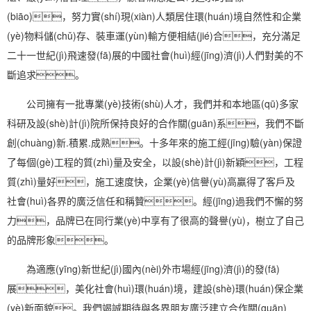
(biāo)，努力實(shí)現(xiàn)人類居住環(huán)境自然性和企業
(yè)物料儲(chǔ)存、裝車運(yùn)輸方便相結(jié)合，充分滿足
二十一世紀(jì)飛速發(fā)展的中國社會(huì)經(jīng)濟(jì)人們對美的不
斷追求。
公司擁有一批專業(yè)技術(shù)人才，我們并和本地區(qū)多家
科研及設(shè)計(jì)院所保持良好的合作關(guān)系，我們不斷
創(chuàng)新.積累.成熟。十多年來的施工經(jīng)驗(yàn)保證
了每個(gè)工程的質(zhì)量及安全，以設(shè)計(jì)新穎，工程
質(zhì)量好，施工速度快，企業(yè)信譽(yù)高贏得了客戶及
社會(huì)各界的廣泛信任和稱贊。經(jīng)過我們不懈的努
力，品牌已在同行業(yè)中享有了很高的聲譽(yù)，樹立了自己
的品牌形象。
為適應(yīng)新世紀(jì)國內(nèi)外市場經(jīng)濟(jì)的發(fā)
展，美化社會(huì)環(huán)境，建設(shè)環(huán)保企業
(yè)新面貌。我們竭誠期待與各界朋友廣泛建立合作關(guān)