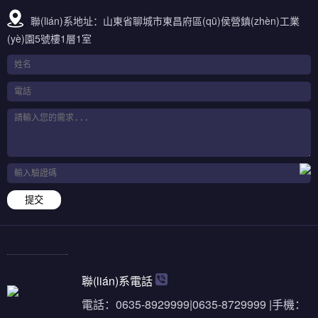
聯(lián)系地址：山東省聊城市東昌府區(qū)侯營鎮(zhèn)工業
(yè)園5號樓1層1室
提交
聯(lián)系電話
電話：0635-8929999|0635-8729999 |手機：