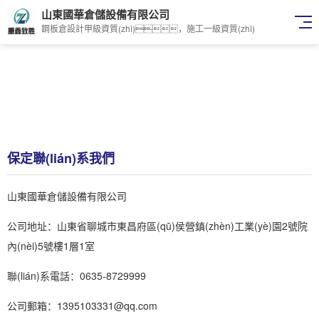
山東國華倉儲設備有限公司
鋼板倉設計甲級資質(zhì)，施工一級資質(zhì)
保定聯(lián)系我們
山東國華倉儲設備有限公司
公司地址：山東省聊城市東昌府區(qū)侯營鎮(zhèn)工業(yè)園2號院
內(nèi)5號樓1層1室
聯(lián)系電話：0635-8729999
公司郵箱：1395103331@qq.com