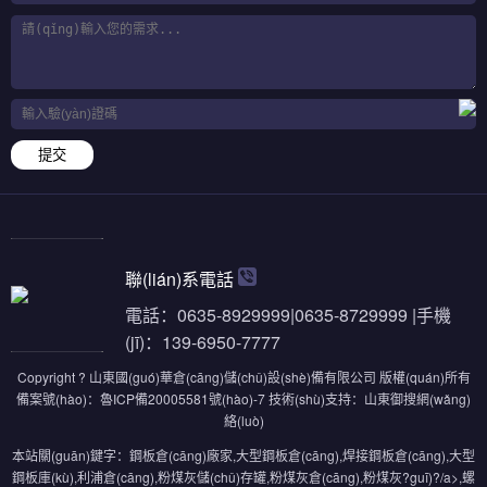
提交
聯(lián)系電話
電話：0635-8929999|0635-8729999 |手機
(jī)：139-6950-7777
Copyright ? 山東國(guó)華倉(cāng)儲(chǔ)設(shè)備有限公司 版權(quán)所有
備案號(hào)：
魯ICP備20005581號(hào)-7
技術(shù)支持：
山東御搜網(wǎng)
絡(luò)
本站關(guān)鍵字：
鋼板倉(cāng)廠家
,
大型鋼板倉(cāng)
,
焊接鋼板倉(cāng)
,
大型
鋼板庫(kù)
,
利浦倉(cāng)
,
粉煤灰儲(chǔ)存罐
,
粉煤灰倉(cāng)
,
粉煤灰?guī)?/a>,
螺