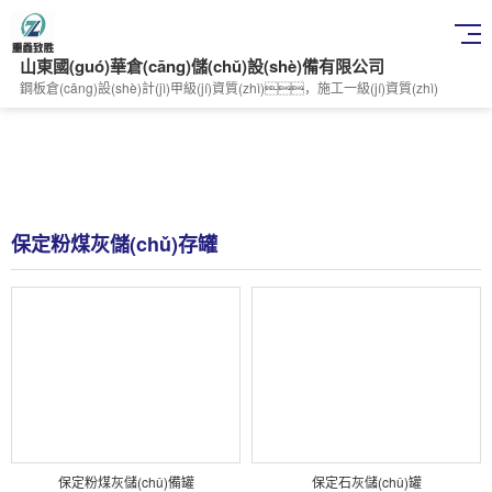
山東國(guó)華倉(cāng)儲(chǔ)設(shè)備有限公司
鋼板倉(cāng)設(shè)計(jì)甲級(jí)資質(zhì)，施工一級(jí)資質(zhì)
保定粉煤灰儲(chǔ)存罐
保定粉煤灰儲(chǔ)備罐
保定石灰儲(chǔ)罐