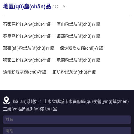
地區(qū)產(chǎn)品
/ CITY
石家莊粉煤灰儲(chǔ)存罐
唐山粉煤灰儲(chǔ)存罐
秦皇島粉煤灰儲(chǔ)存罐
邯鄲粉煤灰儲(chǔ)存罐
邢臺(tái)粉煤灰儲(chǔ)存罐
保定粉煤灰儲(chǔ)存罐
張家口粉煤灰儲(chǔ)存罐
承德粉煤灰儲(chǔ)存罐
滄州粉煤灰儲(chǔ)存罐
廊坊粉煤灰儲(chǔ)存罐
聯(lián)系地址：山東省聊城市東昌府區(qū)侯營(yíng)鎮(zhèn)
工業(yè)園5號(hào)樓1層1室