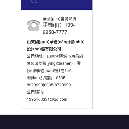
US
全國(guó)咨詢熱線
手機(jī)：139-
6950-7777
山東國(guó)華倉(cāng)儲(chǔ)
設(shè)備有限公司
公司地址：山東省聊城市東昌府
區(qū)侯營(yíng)鎮(zhèn)工業
(yè)園5號(hào)樓1層1室
聯(lián)系電話：0635-
8929999|0635-8729999
公司郵箱：
1395103331@qq.com