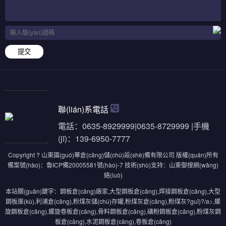
提交
聯(lián)系電話
電話：0635-8929999|0635-8729999 |手機
(jī)：139-6950-7777
Copyright ? 山東國(guó)華倉(cāng)儲(chǔ)設(shè)備有限公司 版權(quán)所有
備案號(hào)：
魯ICP備20005581號(hào)-7
技術(shù)支持：
山東御搜網(wǎng)
絡(luò)
本站關(guān)鍵字：
鋼板倉(cāng)廠家
,
大型鋼板倉(cāng)
,
焊接鋼板倉(cāng)
,
大型
鋼板庫(kù)
,
利浦倉(cāng)
,
粉煤灰儲(chǔ)存罐
,
粉煤灰倉(cāng)
,
粉煤灰?guī)?/a>,
螺
旋鋼板倉(cāng)
,
螺旋卷板倉(cāng)
,
骨料鋼板倉(cāng)
,
礦粉鋼板倉(cāng)
,
粉煤灰鋼
板倉(cāng)
,
水泥鋼板倉(cāng)
,
卷板倉(cāng)