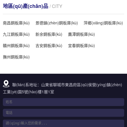
地區(qū)產(chǎn)品
/ CITY
南昌鋼板庫(kù)
景德鎮(zhèn)鋼板庫(kù)
萍鄉(xiāng)鋼板庫(kù)
九江鋼板庫(kù)
新余鋼板庫(kù)
鷹潭鋼板庫(kù)
贛州鋼板庫(kù)
吉安鋼板庫(kù)
宜春鋼板庫(kù)
撫州鋼板庫(kù)
聯(lián)系地址：山東省聊城市東昌府區(qū)侯營(yíng)鎮(zhèn)
工業(yè)園5號(hào)樓1層1室