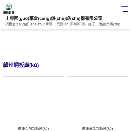
山東國(guó)華倉(cāng)儲(chǔ)設(shè)備有限公司
鋼板倉(cāng)設(shè)計(jì)甲級(jí)資質(zhì)，施工一級(jí)資質(zhì)
贛州鋼板庫(kù)
贛州石灰鋼板庫(kù)
贛州高架鋼板庫(kù)