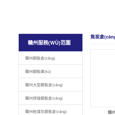
焦炭倉(cāng
贛州服務(WÙ)范圍
贛州鋼板倉(cāng)
贛州鋼板庫(kù)
贛州大型鋼板倉(cāng)
贛州焊接鋼板倉(cāng)
贛州粉煤灰鋼板倉(cāng)
贛州