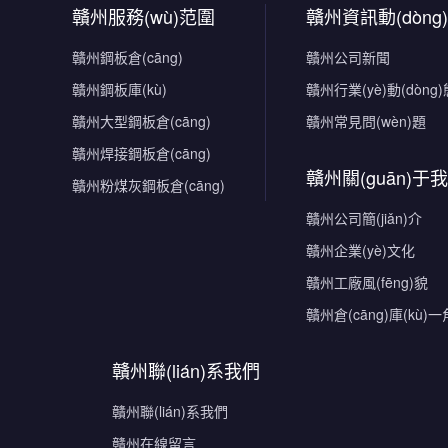
贛州服務(wù)范圍
贛州資訊動(dòng)態
贛州鋼板倉(cāng)
贛州公司新聞
贛州鋼板庫(kù)
贛州行業(yè)動(dòng)態
贛州大型鋼板倉(cāng)
贛州常見問(wèn)題
贛州焊接鋼板倉(cāng)
贛州關(guān)于
贛州粉煤灰鋼板倉(cāng)
贛州公司簡(jiǎn)介
贛州企業(yè)文化
贛州工廠風(fēng)貌
贛州倉(cāng)庫(kù)一
贛州聯(lián)系我們
贛州聯(lián)系我們
贛州在線留言