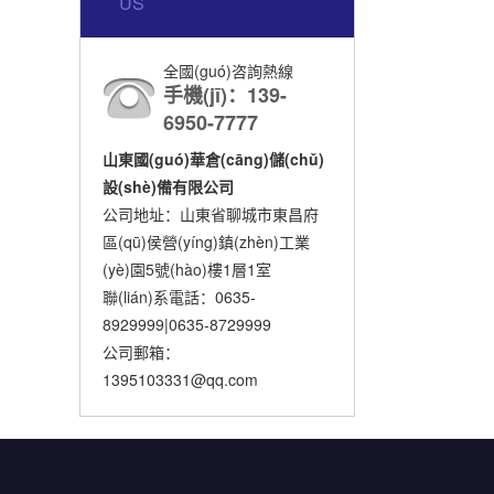
US
全國(guó)咨詢熱線
手機(jī)：139-
6950-7777
山東國(guó)華倉(cāng)儲(chǔ)
設(shè)備有限公司
公司地址：山東省聊城市東昌府
區(qū)侯營(yíng)鎮(zhèn)工業
(yè)園5號(hào)樓1層1室
聯(lián)系電話：0635-
8929999|0635-8729999
公司郵箱：
1395103331@qq.com