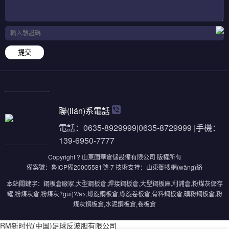
提交
聯(lián)系電話
電話：0635-8929999|0635-8729999 |手機：
139-6950-7777
Copyright ? 山東國華倉儲設備有限公司 版權所有
備案號：
魯ICP備20005581號-7
技術支持：
山東御搜網(wǎng)絡
本站關鍵字：
鋼板倉廠家
,
大型鋼板倉
,
焊接鋼板倉
,
大型鋼板庫
,
利浦倉
,
粉煤灰儲存
罐
,
粉煤灰倉
,
粉煤灰?guī)?/a>,
螺旋鋼板倉
,
螺旋卷板倉
,
骨料鋼板倉
,
礦粉鋼板倉
,
粉
煤灰鋼板倉
,
水泥鋼板倉
,
卷板倉
RM新时代(中国)足球反波胆有限公司