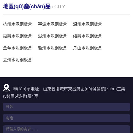
地區(qū)產(chǎn)品
/ CITY
杭州水泥鋼板倉
寧波水泥鋼板倉
溫州水泥鋼板倉
嘉興水泥鋼板倉
湖州水泥鋼板倉
紹興水泥鋼板倉
金華水泥鋼板倉
衢州水泥鋼板倉
舟山水泥鋼板倉
臺州水泥鋼板倉
聯(lián)系地址：山東省聊城市東昌府區(qū)侯營鎮(zhèn)工業
(yè)園5號樓1層1室