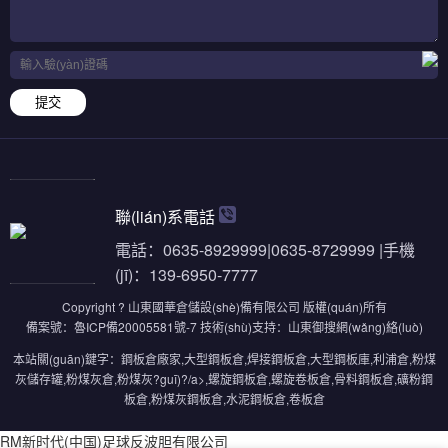
提交
聯(lián)系電話
電話：0635-8929999|0635-8729999 |手機
(jī)：139-6950-7777
Copyright ? 山東國華倉儲設(shè)備有限公司 版權(quán)所有
備案號：
魯ICP備20005581號-7
技術(shù)支持：
山東御搜網(wǎng)絡(luò)
本站關(guān)鍵字：
鋼板倉廠家
,
大型鋼板倉
,
焊接鋼板倉
,
大型鋼板庫
,
利浦倉
,
粉煤
灰儲存罐
,
粉煤灰倉
,
粉煤灰?guī)?/a>,
螺旋鋼板倉
,
螺旋卷板倉
,
骨料鋼板倉
,
礦粉鋼
板倉
,
粉煤灰鋼板倉
,
水泥鋼板倉
,
卷板倉
RM新时代(中国)足球反波胆有限公司