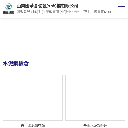
山東國華倉儲設(shè)備有限公司
鋼板倉設(shè)計(jì)甲級資質(zhì)，施工一級資質(zhì)
水泥鋼板倉
舟山水泥儲存罐
舟山水泥鋼板庫