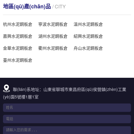
地區(qū)產(chǎn)品
/ CITY
杭州水泥鋼板倉
寧波水泥鋼板倉
溫州水泥鋼板倉
嘉興水泥鋼板倉
湖州水泥鋼板倉
紹興水泥鋼板倉
金華水泥鋼板倉
衢州水泥鋼板倉
舟山水泥鋼板倉
臺州水泥鋼板倉
聯(lián)系地址：山東省聊城市東昌府區(qū)侯營鎮(zhèn)工業
(yè)園5號樓1層1室