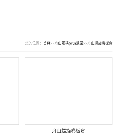
您的位置：
首頁
>>
舟山服務(wù)范圍
>>
舟山螺旋卷板倉
舟山螺旋卷板倉