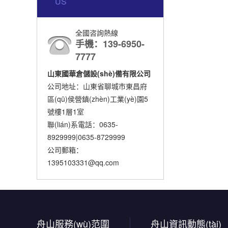
US
全國咨詢熱線
手機：139-6950-
7777
山東國華倉儲設(shè)備有限公司
公司地址：山東省聊城市東昌府
區(qū)侯營鎮(zhèn)工業(yè)園5
號樓1層1室
聯(lián)系電話：0635-
8929999|0635-8729999
公司郵箱：
1395103331@qq.com
舟山服務(wù)范圍
舟山資訊動態(tài)