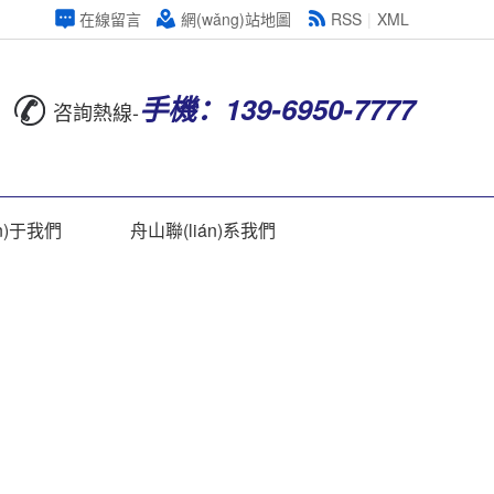
在線留言
網(wǎng)站地圖
RSS
|
XML
手機：139-6950-7777
咨詢熱線-
n)于我們
舟山聯(lián)系我們