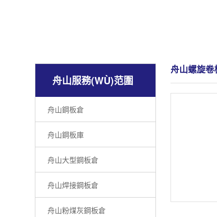
舟山螺旋卷
舟山服務(WÙ)范圍
舟山鋼板倉
舟山鋼板庫
舟山大型鋼板倉
舟山焊接鋼板倉
舟山粉煤灰鋼板倉