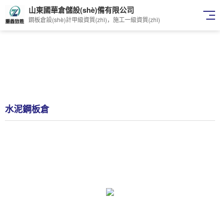
山東國華倉儲設(shè)備有限公司
鋼板倉設(shè)計甲級資質(zhì)，施工一級資質(zhì)
水泥鋼板倉