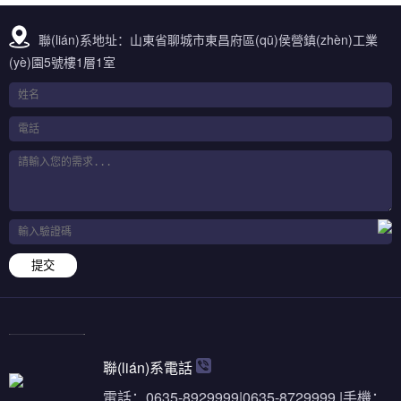
聯(lián)系地址：山東省聊城市東昌府區(qū)侯營鎮(zhèn)工業
(yè)園5號樓1層1室
提交
聯(lián)系電話
電話：0635-8929999|0635-8729999 |手機：