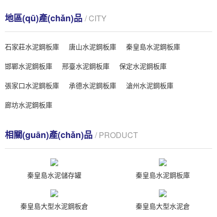
地區(qū)產(chǎn)品
/ CITY
石家莊水泥鋼板庫
唐山水泥鋼板庫
秦皇島水泥鋼板庫
邯鄲水泥鋼板庫
邢臺水泥鋼板庫
保定水泥鋼板庫
張家口水泥鋼板庫
承德水泥鋼板庫
滄州水泥鋼板庫
廊坊水泥鋼板庫
相關(guān)產(chǎn)品
/ PRODUCT
秦皇島水泥儲存罐
秦皇島水泥鋼板庫
秦皇島大型水泥鋼板倉
秦皇島大型水泥倉