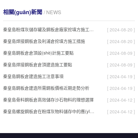
相關(guān)新聞
/ NEWS
秦皇島粉煤灰儲存罐及鋼板倉廠家挖填方施工措施
[ 2024-08-20 ]
秦皇島焊接鋼板倉及利浦倉挖填方施工措施
[ 2024-08-20 ]
秦皇島鋼板倉倉頂設(shè)計施工要點
[ 2024-08-09 ]
秦皇島焊接鋼板倉倉頂建造施工要點
[ 2024-08-09 ]
秦皇島鋼板倉建造施工注意事項
[ 2024-04-19 ]
秦皇島鋼板倉建造所需鋼板價格近期走勢分析
[ 2024-04-19 ]
秦皇島骨料鋼板倉高效儲存沙石物料的理想選擇
[ 2024-04-12 ]
秦皇島螺旋鋼板倉在粉煤灰物料儲存中的應(yīng)用
[ 2024-04-12 ]