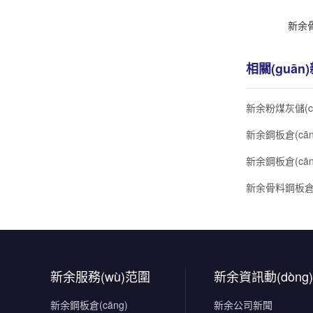
新余骨
相關(guān
新余鋼板倉(cān
新余服務(wù)范圍
新余資訊動(dòng)態
新余鋼板倉(cāng)
新余公司新聞