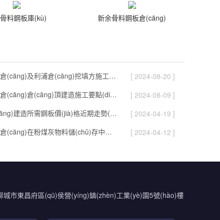
骨料鋼板庫(kù)
新余骨料鋼板倉(cāng)
新余焊接鋼板倉(cāng)及利浦倉(cāng)挖填方施工措施
[ 2024-08-20 ]
新余焊接鋼板倉(cāng)倉(cāng)頂建造施工要點(diǎn)
[ 2024-08-09 ]
新余鋼板倉(cāng)建造所需鋼板價(jià)格近期走勢(shì)分析
[ 2024-04-19 ]
新余螺旋鋼板倉(cāng)在粉煤灰物料儲(chǔ)存中的應(yīng)用
[ 2024-04-12 ]
城市東昌府區(qū)侯營(yíng)鎮(zhèn)工業(yè)園5號(hào)樓