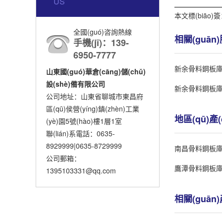
US
本文標(biāo)
全國(guó)咨詢熱線
相關(guān
手機(jī)：139-
6950-7777
新余骨料鋼板庫(
山東國(guó)華倉(cāng)儲(chǔ)
設(shè)備有限公司
新余骨料鋼板庫(k
公司地址：山東省聊城市東昌府
區(qū)侯營(yíng)鎮(zhèn)工業
地區(qū)產(
(yè)園5號(hào)樓1層1室
聯(lián)系電話：0635-
8929999|0635-8729999
南昌骨料鋼板庫(
公司郵箱：
鷹潭骨料鋼板庫(
1395103331@qq.com
相關(guān)