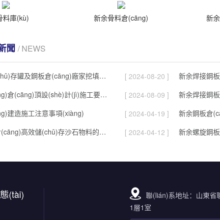
料庫(kù)
新余骨料倉(cāng)
新余
)新聞
/ NEWS
新余粉煤灰儲(chǔ)存罐及鋼板倉(cāng)廠家挖填方施工措施
[ 2024-08-20 ]
新余鋼板倉(cāng)倉(cāng)頂設(shè)計(jì)施工要點(diǎn)
[ 2024-08-09 ]
g)建造施工注意事項(xiàng)
[ 2024-04-19 ]
新余骨料鋼板倉(cāng)高效儲(chǔ)存沙石物料的理想選擇
[ 2024-04-12 ]
(tài)
聯(lián)系地址：山東省聊
1層1室