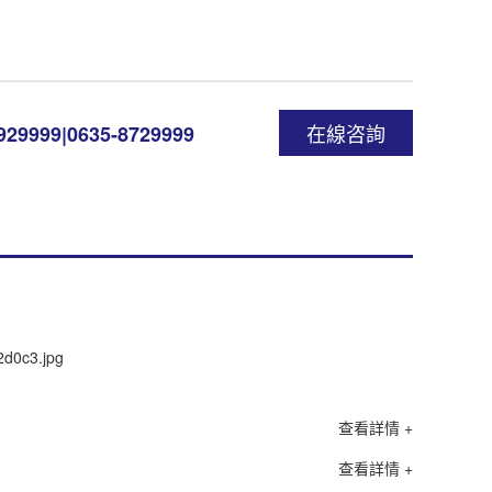
在線咨詢
29999|0635-8729999
查看詳情 +
查看詳情 +