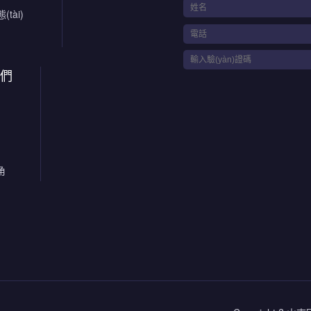
(tài)
我們
角