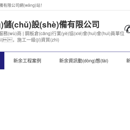
è)備有限公司網(wǎng)站！
g)儲(chǔ)設(shè)備有限公司
務(wù)商 | 鋼板倉(cāng)行業(yè)協(xié)會(huì)會(huì)員單位
zhì)，施工一級(jí)資質(zhì)
新余工程案例
新余資訊動(dòng)態(tài)
新