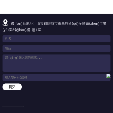
聯(lián)系地址：山東省聊城市東昌府區(qū)侯營鎮(zhèn)工業
(yè)園5號(hào)樓1層1室
提交