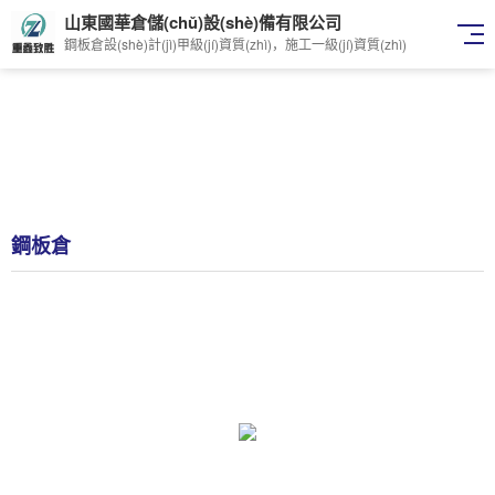
山東國華倉儲(chǔ)設(shè)備有限公司
鋼板倉設(shè)計(jì)甲級(jí)資質(zhì)，施工一級(jí)資質(zhì)
鋼板倉