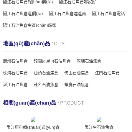
陽江石油焦倉報(bào)價(jià)
陽江石油焦倉哪家好
陽江石油焦倉造價(jià)
陽江石油焦倉建造商
陽江石油焦倉電話
陽江石油焦倉生產(chǎn)廠家
地區(qū)產(chǎn)品
/ CITY
廣州石油焦倉
韶關(guān)石油焦倉
深圳石油焦倉
珠海石油焦倉
汕頭石油焦倉
佛山石油焦倉
江門石油焦倉
湛江石油焦倉
茂名石油焦倉
肇慶石油焦倉
相關(guān)產(chǎn)品
/ PRODUCT
陽江原料轉(zhuǎn)運(yùn)倉
陽江生石油焦倉