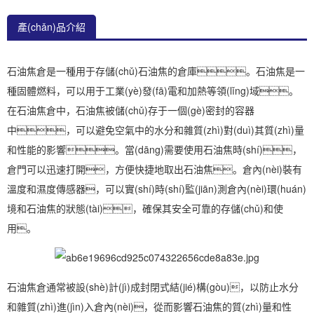
產(chǎn)品介紹
石油焦倉是一種用于存儲(chǔ)石油焦的倉庫。石油焦是一
種固體燃料，可以用于工業(yè)發(fā)電和加熱等領(lǐng)域。
在石油焦倉中，石油焦被儲(chǔ)存于一個(gè)密封的容器
中，可以避免空氣中的水分和雜質(zhì)對(duì)其質(zhì)量
和性能的影響。當(dāng)需要使用石油焦時(shí)，
倉門可以迅速打開，方便快捷地取出石油焦。倉內(nèi)裝有
溫度和濕度傳感器，可以實(shí)時(shí)監(jiān)測倉內(nèi)環(huán)
境和石油焦的狀態(tài)，確保其安全可靠的存儲(chǔ)和使
用。
石油焦倉通常被設(shè)計(jì)成封閉式結(jié)構(gòu)，以防止水分
和雜質(zhì)進(jìn)入倉內(nèi)，從而影響石油焦的質(zhì)量和性