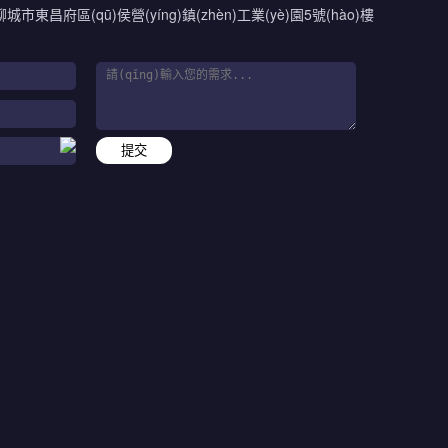
城市東昌府區(qū)侯營(yíng)鎮(zhèn)工業(yè)園5號(hào)樓
提交