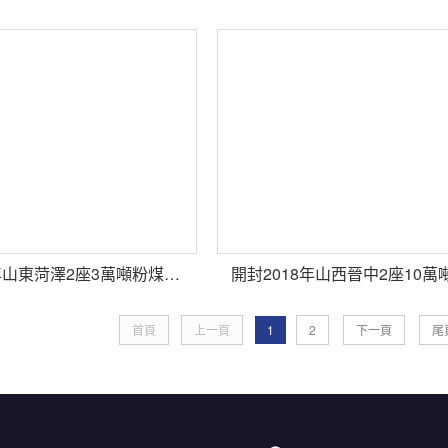
開封2019年山東菏澤2座3萬噸粉煤灰?guī)?/p>
首頁
上一頁
1
2
下一頁
尾