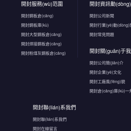
開封服務(wù)范圍
開封資訊動(dòng)態
開封鋼板倉(cāng)
開封公司新聞
開封鋼板庫(kù)
開封行業(yè)動(dòng)態
開封大型鋼板倉(cāng)
開封常見問題
開封焊接鋼板倉(cāng)
開封關(guān)于
開封粉煤灰鋼板倉(cāng)
開封公司簡(jiǎn)介
開封企業(yè)文化
開封工廠風(fēng)貌
開封倉(cāng)庫(kù)一
開封聯(lián)系我們
開封聯(lián)系我們
開封在線留言