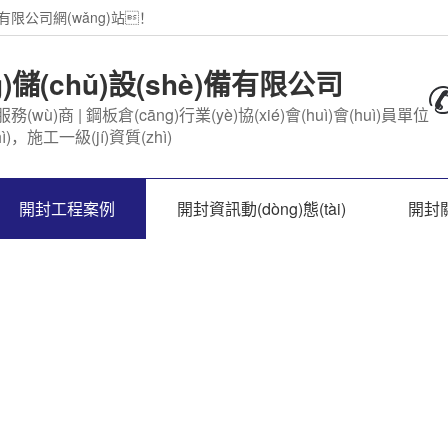
)備有限公司網(wǎng)站！
g)儲(chǔ)設(shè)備有限公司
務(wù)商 | 鋼板倉(cāng)行業(yè)協(xié)會(huì)會(huì)員單位
hì)，施工一級(jí)資質(zhì)
開封工程案例
開封資訊動(dòng)態(tài)
開封關