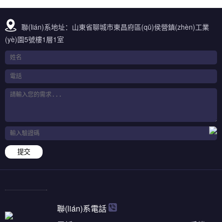
聯(lián)系地址：山東省聊城市東昌府區(qū)侯營鎮(zhèn)工業
(yè)園5號樓1層1室
提交
聯(lián)系電話