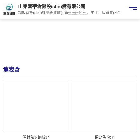
山東國華倉儲設(shè)備有限公司
鋼板倉設(shè)計甲級資質(zhì)，施工一級資質(zhì)
焦炭倉
開封焦炭鋼板倉
開封焦粉倉