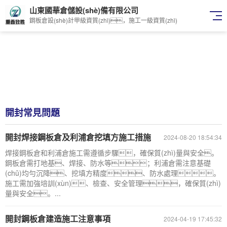
山東國華倉儲設(shè)備有限公司
鋼板倉設(shè)計甲級資質(zhì)，施工一級資質(zhì)
開封常見問題
開封焊接鋼板倉及利浦倉挖填方施工措施
2024-08-20 18:54:34
焊接鋼板倉和利浦倉施工需遵循步驟，確保質(zhì)量與安全。
鋼板倉需打地基、焊接、防水等；利浦倉需注意基礎
(chǔ)均勻沉降、挖填方精度、防水處理。
施工需加強培訓(xùn)、檢查、安全管理，確保質(zhì)
量與安全。...
開封鋼板倉建造施工注意事項
2024-04-19 17:45:32