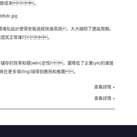
運營成本。
其模塊化設計使得安裝過程快速高效，大大縮短了建設周期。
保證其正常運行。
的效率和穩(wěn)定性，還降低了企業(yè)的運營
將在更多領(lǐng)域得到應用和推廣。
查看詳情 +
查看詳情 +