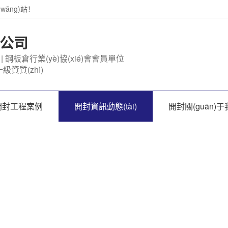
ǎng)站！
公司
| 鋼板倉行業(yè)協(xié)會會員單位
資質(zhì)
開封工程案例
開封資訊動態(tài)
開封關(guān)