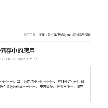
您的位置：
首頁
>>
開封資訊動態(tài)
>>
開封常見問題
儲存中的應用
2 11:03:53
點擊：152537
案。其占地面積小、密封性好、儲
降低企業(yè)成本。安裝簡便、維護方便，將在