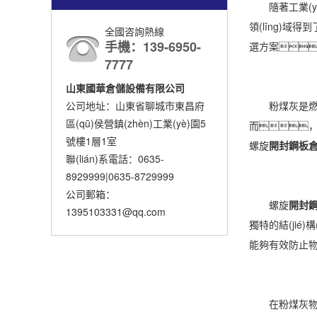
隨著工業(
領(lǐng)
全國咨詢熱線
手機：139-6950-
選方案
7777
山東國華倉儲設備有限公司
公司地址：山東省聊城市東昌府
粉煤灰是燃
區(qū)侯營鎮(zhèn)工業(yè)園5
而，
號樓1層1室
螺旋
開封鋼板
聯(lián)系電話：0635-
8929999|0635-8729999
公司郵箱：
螺旋
開封
1395103331@qq.com
獨特的結(jié
能夠有效防止物料
在粉煤灰物