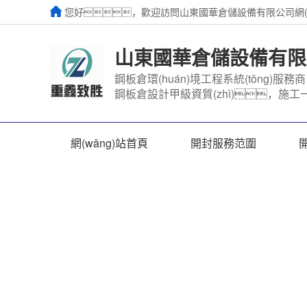
您好，歡迎訪問山東國華倉儲設備有限公司網(w
山東國華倉儲設備有限
鋼板倉環(huán)境工程系統(tǒng)服務商 
鋼板倉設計甲級資質(zhì)，施工一級
網(wǎng)站首頁
開封服務范圍