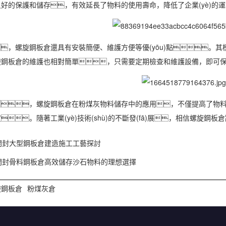
好的保護和儲存，有效延長了物料的使用壽命，降低了企業(yè)的
，螺旋鋼板倉還具有安裝簡便、維護方便等優(yōu)點。
旋鋼板倉的維護也相對簡單，只需要定期檢查和維護設備，即可
，螺旋鋼板倉在粉煤灰物料儲存中的應用，不僅提高了物料儲存
。隨著工業(yè)技術(shù)的不斷發(fā)展，相信螺旋鋼板倉
開封大型鋼板倉建造施工工藝探討
開封骨料鋼板倉高效儲存沙石物料的理想選擇
旋鋼板倉
粉煤灰倉