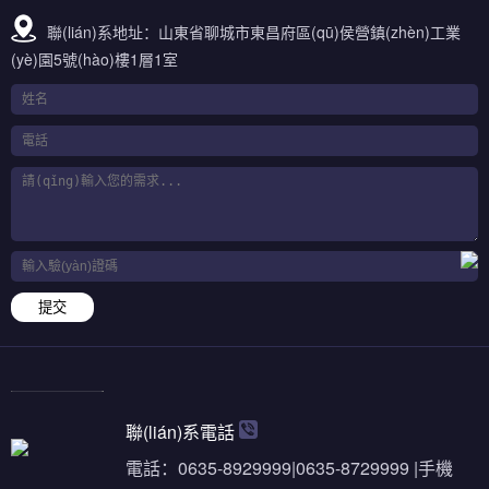
聯(lián)系地址：山東省聊城市東昌府區(qū)侯營鎮(zhèn)工業
(yè)園5號(hào)樓1層1室
提交
聯(lián)系電話
電話：0635-8929999|0635-8729999 |手機