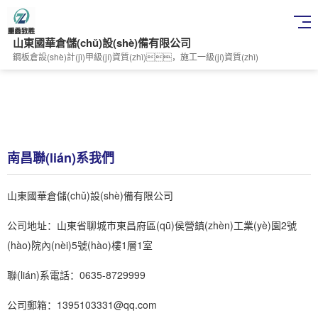
山東國華倉儲(chǔ)設(shè)備有限公司
鋼板倉設(shè)計(jì)甲級(jí)資質(zhì)，施工一級(jí)資質(zhì)
南昌聯(lián)系我們
山東國華倉儲(chǔ)設(shè)備有限公司
公司地址：山東省聊城市東昌府區(qū)侯營鎮(zhèn)工業(yè)園2號
(hào)院內(nèi)5號(hào)樓1層1室
聯(lián)系電話：0635-8729999
公司郵箱：1395103331@qq.com