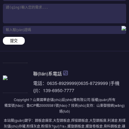
提交
聯(lián)系電話
電話：0635-8929999|0635-8729999 |手機
(jī)：139-6950-7777
Copyright ? 山東國華倉儲(chǔ)設(shè)備有限公司 版權(quán)所有
備案號(hào)：
魯ICP備20005581號(hào)-7
技術(shù)支持：
山東御搜網(wǎng)
絡(luò)
本站關(guān)鍵字：
鋼板倉廠家
,
大型鋼板倉
,
焊接鋼板倉
,
大型鋼板庫
,
利浦倉
,
粉煤
灰儲(chǔ)存罐
,
粉煤灰倉
,
粉煤灰?guī)?/a>,
螺旋鋼板倉
,
螺旋卷板倉
,
骨料鋼板倉
,
礦