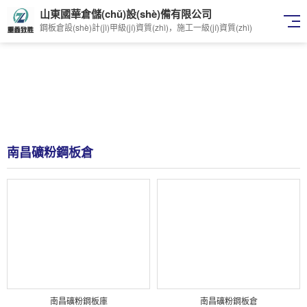
山東國華倉儲(chǔ)設(shè)備有限公司
鋼板倉設(shè)計(jì)甲級(jí)資質(zhì)，施工一級(jí)資質(zhì)
南昌礦粉鋼板倉
南昌礦粉鋼板庫
南昌礦粉鋼板倉