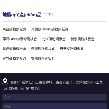
地區(qū)產(chǎn)品
/ CITY
南昌礦粉鋼板倉
景德鎮(zhèn)礦粉鋼板倉
萍鄉(xiāng)礦粉鋼板倉
九江礦粉鋼板倉
新余礦粉鋼板倉
鷹潭礦粉鋼板倉
贛州礦粉鋼板倉
吉安礦粉鋼板倉
宜春礦粉鋼板倉
撫州礦粉鋼板倉
聯(lián)系地址：山東省聊城市東昌府區(qū)侯營鎮(zhèn)工業
(yè)園5號(hào)樓1層1室