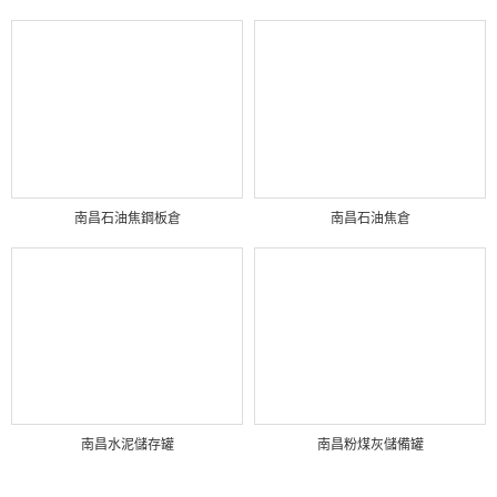
南昌石油焦鋼板倉
南昌石油焦倉
南昌水泥儲存罐
南昌粉煤灰儲備罐