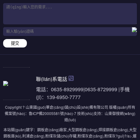
提交
聯(lián)系電話
電話：0635-8929999|0635-8729999 |手機
(jī)：139-6950-7777
Copyright ? 山東國(guó)華倉(cāng)儲(chǔ)設(shè)備有限公司 版權(quán)所有
備案號(hào)：
魯ICP備20005581號(hào)-7
技術(shù)支持：
山東御搜網(wǎng)
絡(luò)
本站關(guān)鍵字：
鋼板倉(cāng)廠家
,
大型鋼板倉(cāng)
,
焊接鋼板倉(cāng)
,
大型
鋼板庫(kù)
,
利浦倉(cāng)
,
粉煤灰儲(chǔ)存罐
,
粉煤灰倉(cāng)
,
粉煤灰?guī)?/a>,
螺