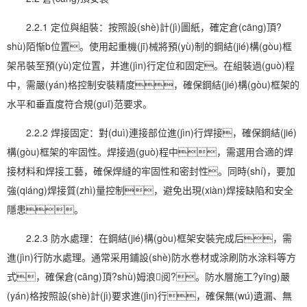
2.2.1 定位與組裝：按照設(shè)計(jì)圖紙，確定倉(cāng)頂?
shù)陌惭b位置。使用起重機(jī)械將預(yù)制的鋼結(jié)構(gòu)框
架吊裝至預(yù)定位置，并進(jìn)行定位和固定。在組裝過(guò)程
中，需嚴(yán)格控制安裝精度，確保鋼結(jié)構(gòu)框架的
水平和垂直度符合規(guī)范要求。
2.2.2 焊接固定：對(duì)連接部位進(jìn)行焊接，確保鋼結(jié)
構(gòu)框架的牢固性。焊接過(guò)程中，需選用合適的焊
接材料和焊接工藝，確保焊縫的牢固性和密封性。同時(shí)，要加
強(qiáng)焊接質(zhì)量控制，避免出現(xiàn)焊接缺陷和安全
隱患。
2.2.3 防水處理：在鋼結(jié)構(gòu)框架安裝完成后，需
進(jìn)行防水處理。通常采用鋪設(shè)防水卷材或涂刷防水涂料等方
式，確保倉(cāng)頂?shù)姆浪阅?。防水層施工?yīng)嚴
(yán)格按照設(shè)計(jì)要求進(jìn)行，確保無(wú)遺漏、無