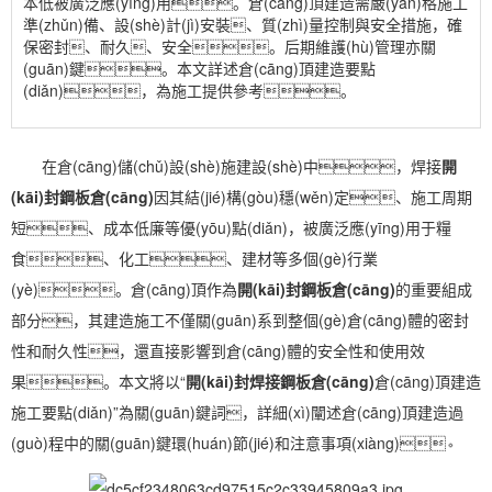
本低被廣泛應(yīng)用。倉(cāng)頂建造需嚴(yán)格施工
準(zhǔn)備、設(shè)計(jì)安裝、質(zhì)量控制與安全措施，確
保密封、耐久、安全。后期維護(hù)管理亦關
(guān)鍵。本文詳述倉(cāng)頂建造要點
(diǎn)，為施工提供參考。
在倉(cāng)儲(chǔ)設(shè)施建設(shè)中，焊接
開
(kāi)封鋼板倉(cāng)
因其結(jié)構(gòu)穩(wěn)定、施工周期
短、成本低廉等優(yōu)點(diǎn)，被廣泛應(yīng)用于糧
食、化工、建材等多個(gè)行業
(yè)。倉(cāng)頂作為
開(kāi)封鋼板倉(cāng)
的重要組成
部分，其建造施工不僅關(guān)系到整個(gè)倉(cāng)體的密封
性和耐久性，還直接影響到倉(cāng)體的安全性和使用效
果。本文將以“
開(kāi)封焊接鋼板倉(cāng)
倉(cāng)頂建造
施工要點(diǎn)”為關(guān)鍵詞，詳細(xì)闡述倉(cāng)頂建造過
(guò)程中的關(guān)鍵環(huán)節(jié)和注意事項(xiàng)。