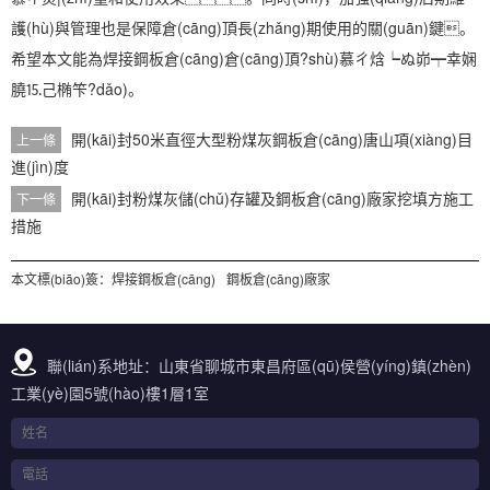
護(hù)與管理也是保障倉(cāng)頂長(zhǎng)期使用的關(guān)鍵。
希望本文能為焊接鋼板倉(cāng)倉(cāng)頂?shù)慕ㄔ焓┕ぬ峁┯幸娴
膮⒖己椭笇?dǎo)。
開(kāi)封50米直徑大型粉煤灰鋼板倉(cāng)唐山項(xiàng)目
上一條
進(jìn)度
開(kāi)封粉煤灰儲(chǔ)存罐及鋼板倉(cāng)廠家挖填方施工
下一條
措施
本文標(biāo)簽：
焊接鋼板倉(cāng)
鋼板倉(cāng)廠家
聯(lián)系地址：山東省聊城市東昌府區(qū)侯營(yíng)鎮(zhèn)
工業(yè)園5號(hào)樓1層1室