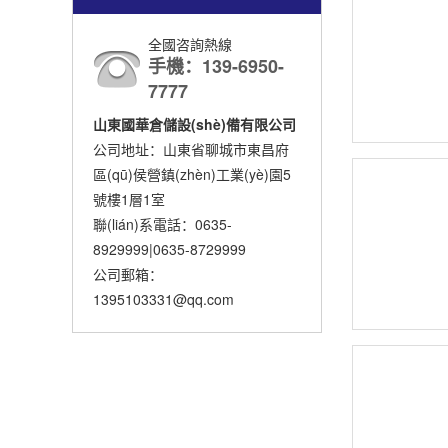
全國咨詢熱線
手機：139-6950-
7777
山東國華倉儲設(shè)備有限公司
公司地址：山東省聊城市東昌府
區(qū)侯營鎮(zhèn)工業(yè)園5
號樓1層1室
聯(lián)系電話：0635-
8929999|0635-8729999
公司郵箱：
1395103331@qq.com