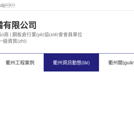
)站！
)備有限公司
ù)商 | 鋼板倉行業(yè)協(xié)會會員單位
級資質(zhì)
衢州工程案例
衢州資訊動態(tài)
衢州關(guā