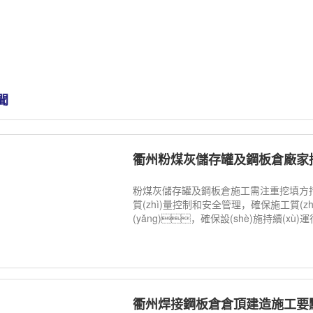
聞
衢州粉煤灰儲存罐及鋼板倉廠家
粉煤灰儲存罐及鋼板倉施工需注重挖填方措施
質(zhì)量控制和安全管理，確保施工質(z
(yǎng)，確保設(shè)施持續(xù)運
衢州焊接鋼板倉倉頂建造施工要