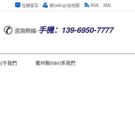
在線留言
網(wǎng)站地圖
RSS
|
XML
手機：139-6950-7777
咨詢熱線-
n)于我們
衢州聯(lián)系我們