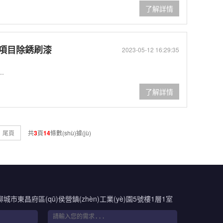
了解詳情
方項目除銹刷漆
2023-05-12 16:29:35
.
了解詳情
尾頁
共
3
頁
14
條數(shù)據(jù)
聊城市東昌府區(qū)侯營鎮(zhèn)工業(yè)園5號樓1層1室