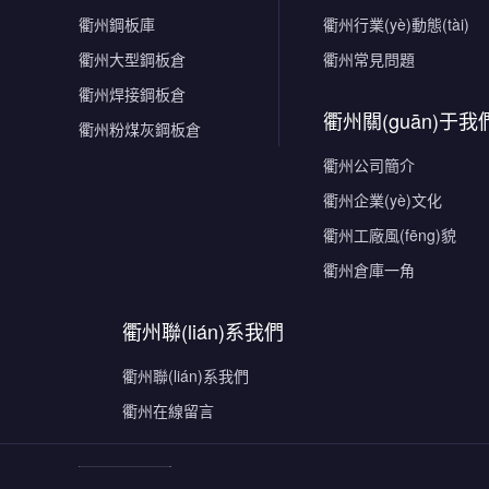
衢州鋼板庫
衢州行業(yè)動態(tài)
衢州大型鋼板倉
衢州常見問題
衢州焊接鋼板倉
衢州關(guān)于我
衢州粉煤灰鋼板倉
衢州公司簡介
衢州企業(yè)文化
衢州工廠風(fēng)貌
衢州倉庫一角
衢州聯(lián)系我們
衢州聯(lián)系我們
衢州在線留言