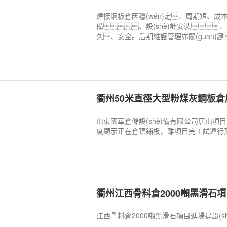
焊接鋼板倉因穩(wěn)定、周期短、成本
備、設(shè)計安裝
久、安全。后期維護管理亦關(guān)
衢州50米直徑大型粉煤灰鋼板
山東國華倉儲設(shè)備有限公司唐山項目部
度顯示正在倉頂鋪板，離項目完工試運行又
衢州江西骨料倉2000噸黑滑石項目
江西骨料倉2000噸黑滑石項目進場建設(shè)