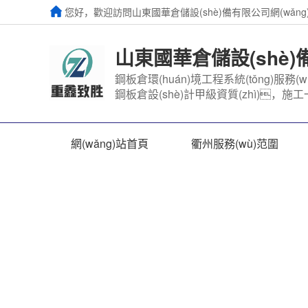
您好，歡迎訪問山東國華倉儲設(shè)備有限公司網(wǎng
山東國華倉儲設(shè
鋼板倉環(huán)境工程系統(tǒng)服務(w
鋼板倉設(shè)計甲級資質(zhì)，施工一
網(wǎng)站首頁
衢州服務(wù)范圍