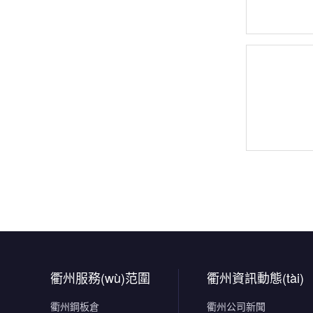
衢州服務(wù)范圍
衢州資訊動態(tài)
衢州鋼板倉
衢州公司新聞