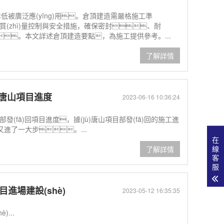
低被廣泛應(yīng)用。倉頂建造需嚴格施工準
、質(zhì)量控制與安全措施，確保密封、耐
鍵。本文詳述倉頂建造要點，為施工提供參考。...
了解詳情
倉唐山項目進度
2023-06-16 10:36:24
發(fā)回項目進度，據(jù)唐山項目部發(fā)回的施工進
進了一大步。...
在
線
了解詳情
客
服
進場建設(shè)
2023-05-12 16:35:35
...