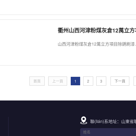
衢州山西河津粉煤灰倉12萬立
山西河津粉煤灰倉12萬立方項目除銹刷漆..
首頁
上一頁
1
2
3
下一頁
聯(lián)系地址：山東省