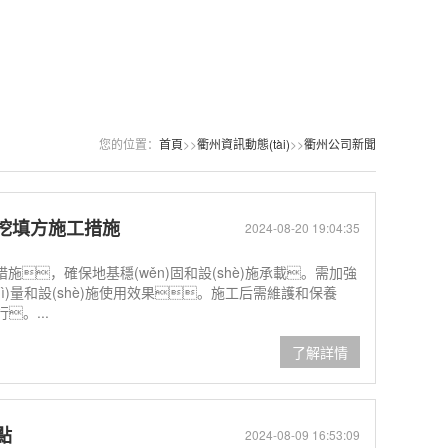
您的位置：
首頁
>>
衢州資訊動態(tài)
>>
衢州公司新聞
挖填方施工措施
2024-08-20 19:04:35
，確保地基穩(wěn)固和設(shè)施承載。需加強
hì)量和設(shè)施使用效果。施工后需維護和保養
行。...
了解詳情
點
2024-08-09 16:53:09