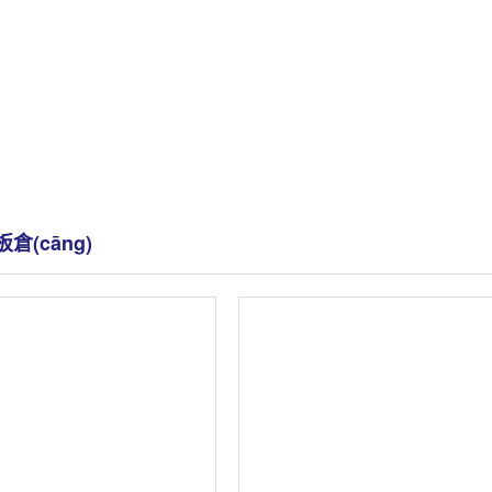
倉(cāng)