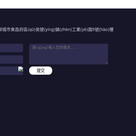
城市東昌府區(qū)侯營(yíng)鎮(zhèn)工業(yè)園5號(hào)樓
提交