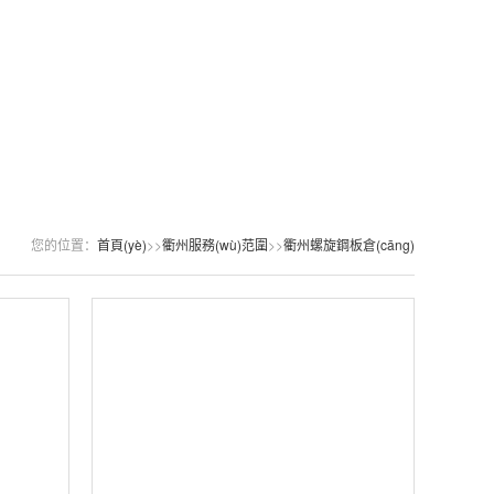
您的位置：
首頁(yè)
>>
衢州服務(wù)范圍
>>
衢州螺旋鋼板倉(cāng)