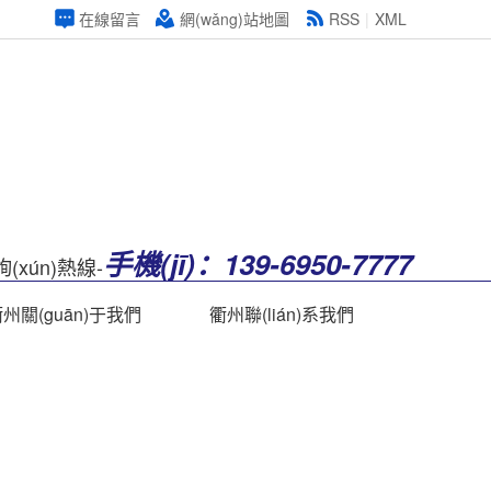
在線留言
網(wǎng)站地圖
RSS
|
XML
手機(jī)：139-6950-7777
(xún)熱線-
州關(guān)于我們
衢州聯(lián)系我們