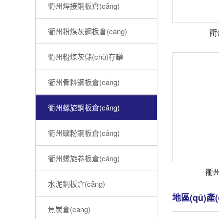
衢州焊接鋼板倉(cāng)
衢州粉煤灰鋼板倉(cāng)
衢
衢州粉煤灰儲(chǔ)存罐
衢州骨料鋼板倉(cāng)
衢州螺旋鋼板倉(cāng)
衢州礦粉鋼板倉(cāng)
衢州螺旋卷板倉(cāng)
衢州
水泥鋼板倉(cāng)
地區(qū)產(
焦炭倉(cāng)